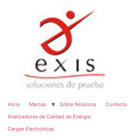
Ir
al
contenido
Inicio
Marcas
Sobre Nosotros
Contacto
Analizadores de Calidad de Energia
Cargas Electrónicas