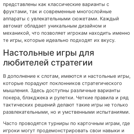
представлены как классические варианты с
фруктами, так и современные многослойные
аппараты с увлекательными сюжетами. Каждый
автомат обладает уникальным дизайном и
механикой, что позволяет игрокам находить именно
те игры, которые идеально подходят их вкусу.
Настольные игры для
любителей стратегии
В дополнение к слотам, имеются и настольные игры,
которые порадуют поклонников стратегического
мышления. Здесь доступны различные варианты
покера, блэкджека и рулетки. Четкие правила и ряд
тактических решений делают такие игры не только
развлекательными, но и умственными испытаниями.
Часто проводятся турниры по карточным играм, где
игроки могут продемонстрировать свои навыки и