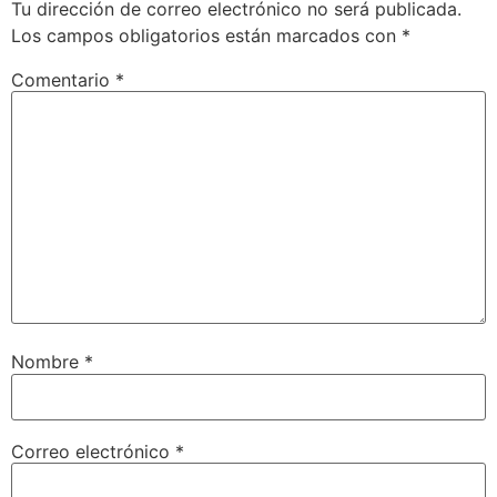
Tu dirección de correo electrónico no será publicada.
Los campos obligatorios están marcados con
*
Comentario
*
Nombre
*
Correo electrónico
*