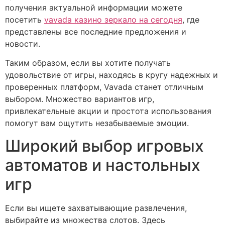
получения актуальной информации можете
посетить
vavada казино зеркало на сегодня
, где
представлены все последние предложения и
новости.
Таким образом, если вы хотите получать
удовольствие от игры, находясь в кругу надежных и
проверенных платформ, Vavada станет отличным
выбором. Множество вариантов игр,
привлекательные акции и простота использования
помогут вам ощутить незабываемые эмоции.
Широкий выбор игровых
автоматов и настольных
игр
Если вы ищете захватывающие развлечения,
выбирайте из множества слотов. Здесь