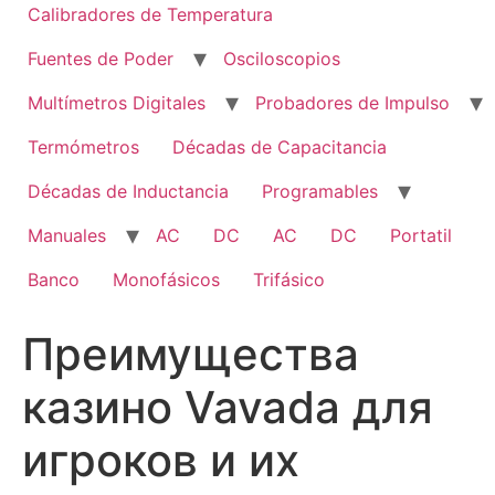
Calibradores de Temperatura
Fuentes de Poder
Osciloscopios
Multímetros Digitales
Probadores de Impulso
Termómetros
Décadas de Capacitancia
Décadas de Inductancia
Programables
Manuales
AC
DC
AC
DC
Portatil
Banco
Monofásicos
Trifásico
Преимущества
казино Vavada для
игроков и их