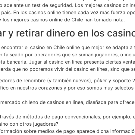
o adelante un test de seguridad. Los mejores casinos onli
 país. En los casinos online tienen cada vez más fuerza opc
los mejores casinos online de Chile han tomado nota.
y retirar dinero en los casino
a encontrar el casino en Chile online que mejor se adapta a
r falseado por operadores que se suman jugadores, o inclui
eta bancaria. Jugar al casino en línea presenta ciertas vent
cuerda que no podremos vivir del casino en línea, sino que 
dores de renombre (y también nuevos), póker y soporte 24 
ífico en nuestros corazones y por eso somos muy selectos
mercado chileno de casinos en línea, diseñada para ofrece
través de métodos de pago convencionales, por ejemplo, el
sino con otros jugadores?
información sobre medios de pago aparece dicha informaci