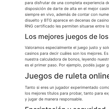
para disfrutar de una completa experiencia 
disposición de darte de alta en el mejor casi
siempre en vivo, además de contar con numer
disuelto y BTG aparece en decenas de casinos
RNG certificado les permiten situarse entre 
Los mejores juegos de los
Valoramos especialmente el juego justo y so
casinos para decir cuáles son los mejores. Es
nuestra calculadora de bonos, leyendo nuestra
es el primer paso. Por ejemplo, podés jugar gr
Juegos de ruleta onlin
Tanto si eres un jugador experimentado como 
los mejores títulos para probar, tanto para 
y jugar de manera responsable.