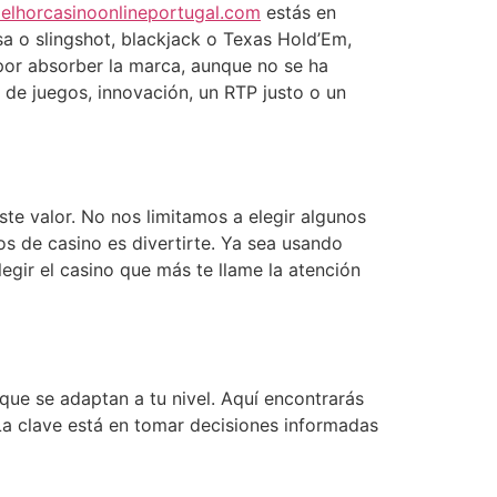
elhorcasinoonlineportugal.com
estás en
sa o slingshot, blackjack o Texas Hold’Em,
or absorber la marca, aunque no se ha
de juegos, innovación, un RTP justo o un
e valor. No nos limitamos a elegir algunos
os de casino es divertirte. Ya sea usando
egir el casino que más te llame la atención
ue se adaptan a tu nivel. Aquí encontrarás
 La clave está en tomar decisiones informadas