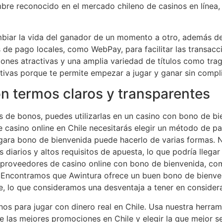
mbre reconocido en el mercado chileno de casinos en línea
biar la vida del ganador de un momento a otro, además d
 de pago locales, como WebPay, para facilitar las transac
ones atractivas y una amplia variedad de títulos como trag
ivas porque te permite empezar a jugar y ganar sin compli
n termos claros y transparentes
 de bonos, puedes utilizarlas en un casino con bono de bie
de casino online en Chile necesitarás elegir un método de 
regara bono de bienvenida puede hacerlo de varias formas. 
s diarios y altos requisitos de apuesta, lo que podría llega
proveedores de casino online con bono de bienvenida, com
 Encontramos que Awintura ofrece un buen bono de bienve
e, lo que consideramos una desventaja a tener en consider
nos para jugar con dinero real en Chile. Usa nuestra herr
e las mejores promociones en Chile y elegir la que mejor se