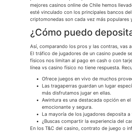
mejores casinos online de Chile hemos llevad
esté vinculado con los principales bancos del
criptomonedas son cada vez más populares y 
¿Cómo puedo depositar 
Así, comparando los pros y las contras, vas 
El tráfico de jugadores de un casino puede se
físicos nos limitan al pago en cash o con tarj
línea vs casino físico no tiene respuesta. Re
Ofrece juegos en vivo de muchos provee
Las tragaperras guardan un lugar espec
más disfrutamos jugar en ellas.
Awintura es una destacada opción en el 
emocionante y segura.
La mayoría de los jugadores deposita a 
¿Buscas compartir la experiencia del ca
En los T&C del casino, contrato de juego o 