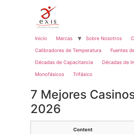
Ir
al
contenido
Inicio
Marcas
Sobre Nosotros
C
Calibradores de Temperatura
Fuentes d
Décadas de Capacitancia
Décadas de I
Monofásicos
Trifásico
7 Mejores Casinos
2026
Content