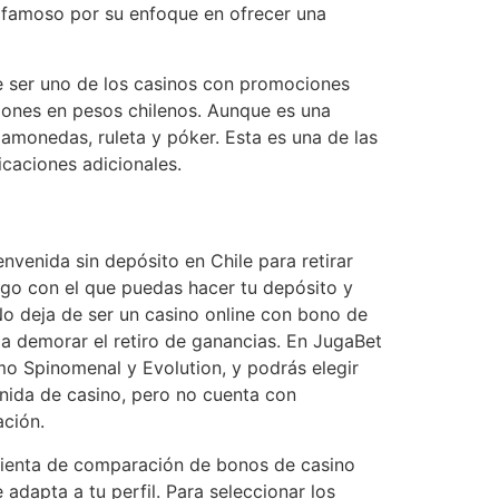
, famoso por su enfoque en ofrecer una
e ser uno de los casinos con promociones
ciones en pesos chilenos. Aunque es una
amonedas, ruleta y póker. Esta es una de las
caciones adicionales.
nvenida sin depósito en Chile para retirar
pago con el que puedas hacer tu depósito y
No deja de ser un casino online con bono de
r a demorar el retiro de ganancias. En JugaBet
o Spinomenal y Evolution, y podrás elegir
nida de casino, pero no cuenta con
ación.
amienta de comparación de bonos de casino
 adapta a tu perfil. Para seleccionar los