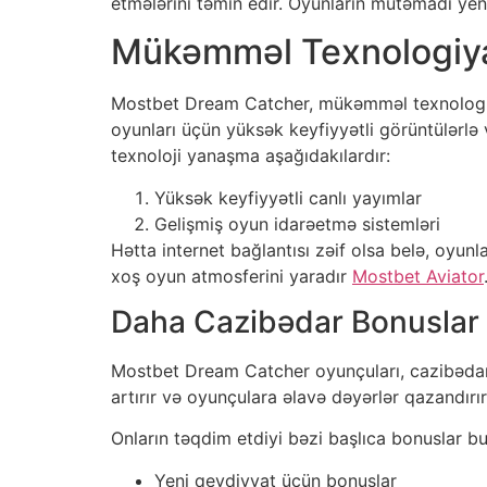
etmələrini təmin edir. Oyunların mütəmadi yen
Mükəmməl Texnologiy
Mostbet Dream Catcher, mükəmməl texnologiya
oyunları üçün yüksək keyfiyyətli görüntülərlə v
texnoloji yanaşma aşağıdakılardır:
Yüksək keyfiyyətli canlı yayımlar
Gelişmiş oyun idarəetmə sistemləri
Hətta internet bağlantısı zəif olsa belə, oyunl
xoş oyun atmosferini yaradır
Mostbet Aviator
Daha Cazibədar Bonuslar
Mostbet Dream Catcher oyunçuları, cazibədar 
artırır və oyunçulara əlavə dəyərlər qazandırır
Onların təqdim etdiyi bəzi başlıca bonuslar bu
Yeni qeydiyyat üçün bonuslar