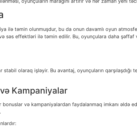
ilənməsi, oyunçuların marağını artırır və hər zaman yeni t
a
 ilə təmin olunmuşdur, bu da onun davamlı oyun atmosferin
ə səs effektləri ilə təmin edilir. Bu, oyunçulara daha şəffaf 
ar stabil olaraq işləyir. Bu avantaj, oyunçuların qarşılaşdığı
.
 və Kampaniyalar
bonuslar və kampaniyalardan faydalanmaq imkanı əldə edir. 
.
nlardır: