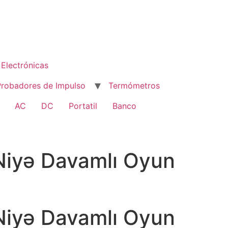
Electrónicas
Probadores de Impulso
Termómetros
AC
DC
Portatil
Banco
Niyə Davamlı Oyun
Niyə Davamlı Oyun