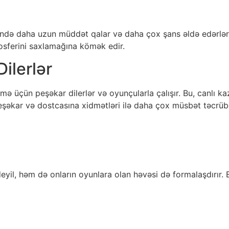
ndə daha uzun müddət qalar və daha çox şans əldə edərlər. 
sferini saxlamağına kömək edir.
ilerlər
mə üçün peşəkar dilerlər və oyunçularla çalışır. Bu, canlı ka
 peşəkar və dostcasına xidmətləri ilə daha çox müsbət təcrü
deyil, həm də onların oyunlara olan həvəsi də formalaşdırır.