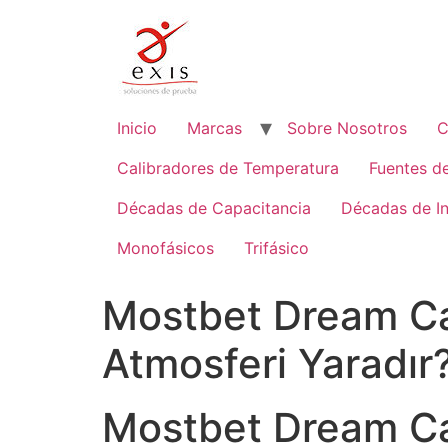
Ir
al
contenido
Inicio
Marcas
Sobre Nosotros
C
Calibradores de Temperatura
Fuentes d
Décadas de Capacitancia
Décadas de I
Monofásicos
Trifásico
Mostbet Dream Cat
Atmosferi Yaradır
Mostbet Dream Cat