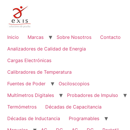
Ir
al
contenido
Inicio
Marcas
Sobre Nosotros
Contacto
Analizadores de Calidad de Energia
Cargas Electrónicas
Calibradores de Temperatura
Fuentes de Poder
Osciloscopios
Multímetros Digitales
Probadores de Impulso
Termómetros
Décadas de Capacitancia
Décadas de Inductancia
Programables