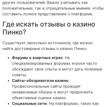
других пользователей. Важно учитывать как
положительные, так и отрицательные мнения, чтобы
составить полное представление о платформе.
Где искать отзывы о казино
Пинко?
Существует несколько источников, где можно
найти достоверные отзывы о казино Пинко:
Форумы о азартных играх:
На
специализированных форумах игроки часто
обсуждают свои опыты и могут дать полезные
советы.
Сайты-обозреватели казино:
Профессиональные сайты проводят
независимые обзоры и могут предложить
объективные оценки казино.
Социальные сети:
На платформах, таких как