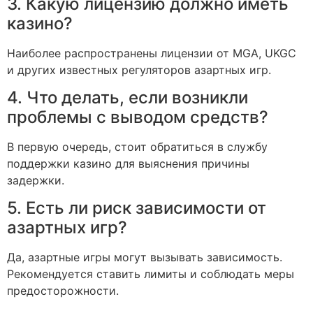
3. Какую лицензию должно иметь
казино?
Наиболее распространены лицензии от MGA, UKGC
и других известных регуляторов азартных игр.
4. Что делать, если возникли
проблемы с выводом средств?
В первую очередь, стоит обратиться в службу
поддержки казино для выяснения причины
задержки.
5. Есть ли риск зависимости от
азартных игр?
Да, азартные игры могут вызывать зависимость.
Рекомендуется ставить лимиты и соблюдать меры
предосторожности.