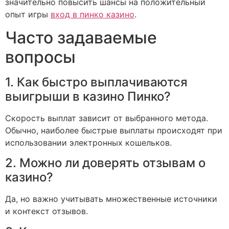
значительно повысить шансы на положительный
опыт игры
вход в пинко казино
.
Часто задаваемые
вопросы
1. Как быстро выплачиваются
выигрыши в казино Пинко?
Скорость выплат зависит от выбранного метода.
Обычно, наиболее быстрые выплаты происходят при
использовании электронных кошельков.
2. Можно ли доверять отзывам о
казино?
Да, но важно учитывать множественные источники
и контекст отзывов.