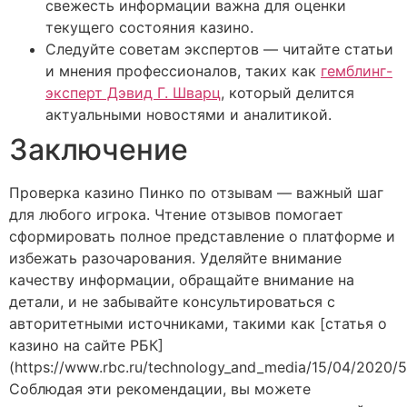
свежесть информации важна для оценки
текущего состояния казино.
Следуйте советам экспертов — читайте статьи
и мнения профессионалов, таких как
гемблинг-
эксперт Дэвид Г. Шварц
, который делится
актуальными новостями и аналитикой.
Заключение
Проверка казино Пинко по отзывам — важный шаг
для любого игрока. Чтение отзывов помогает
сформировать полное представление о платформе и
избежать разочарования. Уделяйте внимание
качеству информации, обращайте внимание на
детали, и не забывайте консультироваться с
авторитетными источниками, такими как [статья о
казино на сайте РБК]
(https://www.rbc.ru/technology_and_media/15/04/2020/
Соблюдая эти рекомендации, вы можете