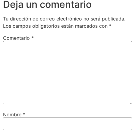
Deja un comentario
Tu dirección de correo electrónico no será publicada.
Los campos obligatorios están marcados con
*
Comentario
*
Nombre
*