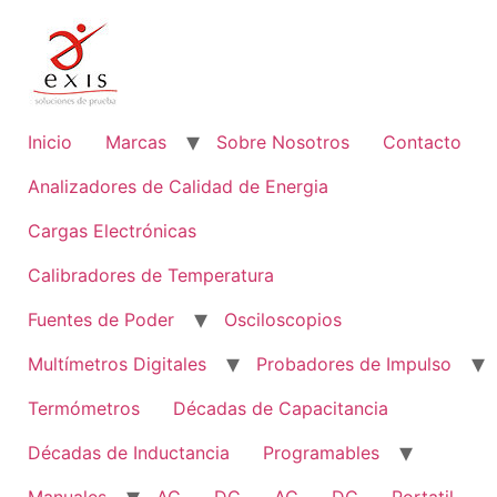
Ir
al
contenido
Inicio
Marcas
Sobre Nosotros
Contacto
Analizadores de Calidad de Energia
Cargas Electrónicas
Calibradores de Temperatura
Fuentes de Poder
Osciloscopios
Multímetros Digitales
Probadores de Impulso
Termómetros
Décadas de Capacitancia
Décadas de Inductancia
Programables