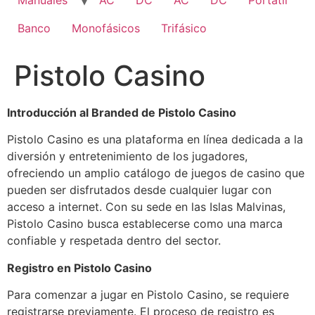
Manuales
AC
DC
AC
DC
Portatil
Banco
Monofásicos
Trifásico
Pistolo Casino
Introducción al Branded de Pistolo Casino
Pistolo Casino es una plataforma en línea dedicada a la
diversión y entretenimiento de los jugadores,
ofreciendo un amplio catálogo de juegos de casino que
pueden ser disfrutados desde cualquier lugar con
acceso a internet. Con su sede en las Islas Malvinas,
Pistolo Casino busca establecerse como una marca
confiable y respetada dentro del sector.
Registro en Pistolo Casino
Para comenzar a jugar en Pistolo Casino, se requiere
registrarse previamente. El proceso de registro es