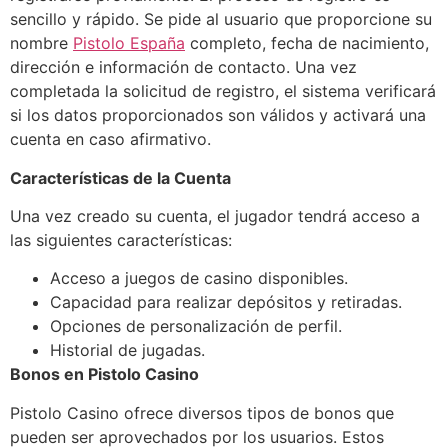
sencillo y rápido. Se pide al usuario que proporcione su
nombre
Pistolo España
completo, fecha de nacimiento,
dirección e información de contacto. Una vez
completada la solicitud de registro, el sistema verificará
si los datos proporcionados son válidos y activará una
cuenta en caso afirmativo.
Características de la Cuenta
Una vez creado su cuenta, el jugador tendrá acceso a
las siguientes características:
Acceso a juegos de casino disponibles.
Capacidad para realizar depósitos y retiradas.
Opciones de personalización de perfil.
Historial de jugadas.
Bonos en Pistolo Casino
Pistolo Casino ofrece diversos tipos de bonos que
pueden ser aprovechados por los usuarios. Estos