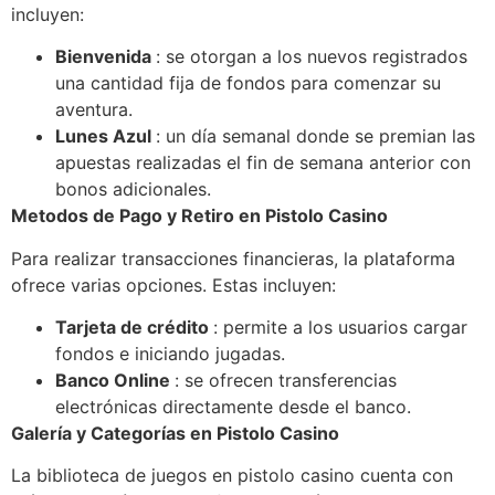
incluyen:
Bienvenida
: se otorgan a los nuevos registrados
una cantidad fija de fondos para comenzar su
aventura.
Lunes Azul
: un día semanal donde se premian las
apuestas realizadas el fin de semana anterior con
bonos adicionales.
Metodos de Pago y Retiro en Pistolo Casino
Para realizar transacciones financieras, la plataforma
ofrece varias opciones. Estas incluyen:
Tarjeta de crédito
: permite a los usuarios cargar
fondos e iniciando jugadas.
Banco Online
: se ofrecen transferencias
electrónicas directamente desde el banco.
Galería y Categorías en Pistolo Casino
La biblioteca de juegos en pistolo casino cuenta con