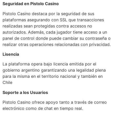
Seguridad en Pistolo Casino
Pistolo Casino destaca por la seguridad de sus
plataformas asegurando con SSL que transacciones
realizadas sean protegidas contra accesos no
autorizados. Además, cada jugador tiene acceso a un
panel de control donde puede cambiar su contraseña o
realizar otras operaciones relacionadas con privacidad.
Lisencia
La plataforma opera bajo licencia emitida por el
gobierno argentino garantizando una legalidad plena
para la misma en el territorio nacional y también en
Chile
Soporte a los Usuarios
Pistolo Casino ofrece apoyo tanto a través de correo
electrónico como de chat en tiempo real.