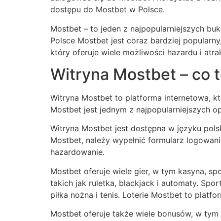
dostępu do Mostbet w Polsce.
Mostbet – to jeden z najpopularniejszych bu
Polsce Mostbet jest coraz bardziej popularny
który oferuje wiele możliwości hazardu i atr
Witryna Mostbet – co t
Witryna Mostbet to platforma internetowa, k
Mostbet jest jednym z najpopularniejszych o
Witryna Mostbet jest dostępna w języku pols
Mostbet, należy wypełnić formularz logowani
hazardowanie.
Mostbet oferuje wiele gier, w tym kasyna, sp
takich jak ruletka, blackjack i automaty. Spo
piłka nożna i tenis. Loterie Mostbet to platfor
Mostbet oferuje także wiele bonusów, w tym 