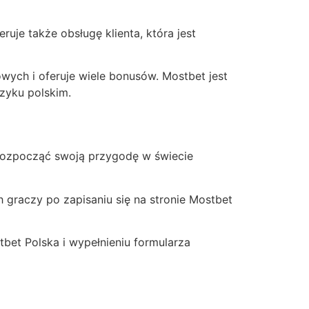
uje także obsługę klienta, która jest
wych i oferuje wiele bonusów. Mostbet jest
zyku polskim.
rozpocząć swoją przygodę w świecie
 graczy po zapisaniu się na stronie Mostbet
tbet Polska i wypełnieniu formularza