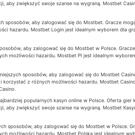
i, aby zwiększyć swoje szanse na wygraną. Mostbet Casin
zych sposobów, aby zalogować się do Mostbet. Gracze mog
ości hazardu. Mostbet Login jest idealnym wyborem dla gr
 sposobów, aby zalogować się do Mostbet w Polsce. Gracz
ych możliwości hazardu. Mostbet Pl jest idealnym wyborem
arniejszych sposobów, aby zalogować się do Mostbet Casi
i korzystać z różnych możliwości hazardu. Mostbet Casino
Casino.
ajbardziej popularnych kasyn online w Polsce. Oferta gier
i, aby zwiększyć swoje szanse na wygraną. Mostbet Kasyn
szych sposobów, aby zalogować się do Mostbet w Polsce. G
ych możliwości hazardu. Mostbet Polska jest idealnym wyb