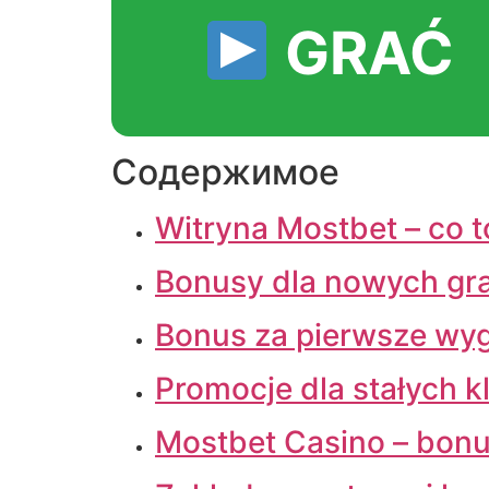
GRAĆ
Содержимое
Witryna Mostbet – co t
Bonusy dla nowych gr
Bonus za pierwsze wy
Promocje dla stałych k
Mostbet Casino – bonus