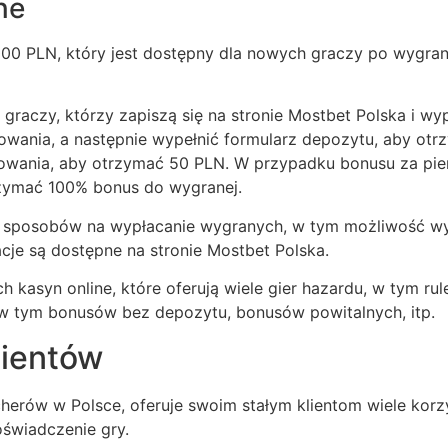
ne
000 PLN, który jest dostępny dla nowych graczy po wygra
graczy, którzy zapiszą się na stronie Mostbet Polska i wy
gowania, a następnie wypełnić formularz depozytu, aby ot
gowania, aby otrzymać 50 PLN. W przypadku bonusu za pi
rzymać 100% bonus do wygranej.
e sposobów na wypłacanie wygranych, w tym możliwość wy
acje są dostępne na stronie Mostbet Polska.
 kasyn online, które oferują wiele gier hazardu, w tym rul
w tym bonusów bez depozytu, bonusów powitalnych, itp.
lientów
herów w Polsce, oferuje swoim stałym klientom wiele korz
oświadczenie gry.