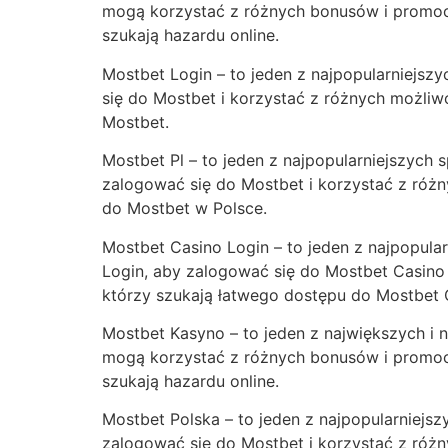
mogą korzystać z różnych bonusów i promocj
szukają hazardu online.
Mostbet Login – to jeden z najpopularniejs
się do Mostbet i korzystać z różnych możliw
Mostbet.
Mostbet Pl – to jeden z najpopularniejszych
zalogować się do Mostbet i korzystać z różn
do Mostbet w Polsce.
Mostbet Casino Login – to jeden z najpopul
Login, aby zalogować się do Mostbet Casino 
którzy szukają łatwego dostępu do Mostbet 
Mostbet Kasyno – to jeden z największych i n
mogą korzystać z różnych bonusów i promocj
szukają hazardu online.
Mostbet Polska – to jeden z najpopularniej
zalogować się do Mostbet i korzystać z różn