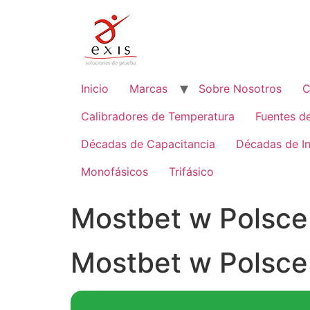
Ir
al
contenido
Inicio
Marcas
Sobre Nosotros
C
Calibradores de Temperatura
Fuentes d
Décadas de Capacitancia
Décadas de I
Monofásicos
Trifásico
Mostbet w Polsce
Mostbet w Polsce