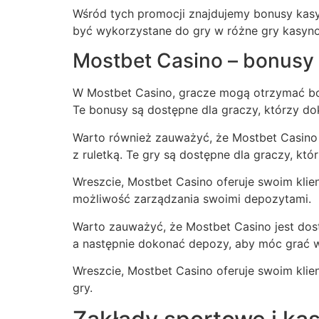
Wśród tych promocji znajdujemy bonusy kasy
być wykorzystane do gry w różne gry kasynowe
Mostbet Casino – bonusy 
W Mostbet Casino, gracze mogą otrzymać bo
Te bonusy są dostępne dla graczy, którzy dok
Warto również zauważyć, że Mostbet Casino 
z ruletką. Te gry są dostępne dla graczy, któ
Wreszcie, Mostbet Casino oferuje swoim kli
możliwość zarządzania swoimi depozytami.
Warto zauważyć, że Mostbet Casino jest dost
a następnie dokonać depozy, aby móc grać 
Wreszcie, Mostbet Casino oferuje swoim kli
gry.