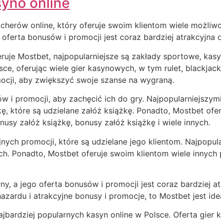
syno online
cherów online, który oferuje swoim klientom wiele możliw
 oferta bonusów i promocji jest coraz bardziej atrakcyjna d
uje Mostbet, najpopularniejsze są zakłady sportowe, kasyn
sce, oferując wiele gier kasynowych, w tym rulet, blackjac
ocji, aby zwiększyć swoje szanse na wygraną.
 i promocji, aby zachęcić ich do gry. Najpopularniejszymi
ę, które są udzielane załóż książkę. Ponadto, Mostbet ofe
nusy załóż książkę, bonusy załóż książkę i wiele innych.
nych promocji, które są udzielane jego klientom. Najpopul
. Ponadto, Mostbet oferuje swoim klientom wiele innych 
y, a jego oferta bonusów i promocji jest coraz bardziej at
hazardu i atrakcyjne bonusy i promocje, to Mostbet jest i
ajbardziej popularnych kasyn online w Polsce. Oferta gier