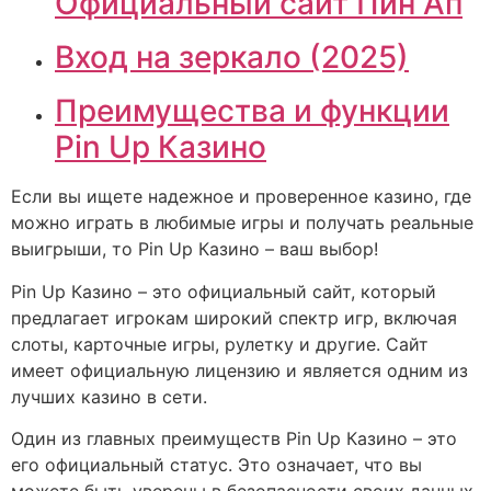
Официальный сайт Пин Ап
Вход на зеркало (2025)
Преимущества и функции
Pin Up Казино
Если вы ищете надежное и проверенное казино, где
можно играть в любимые игры и получать реальные
выигрыши, то Pin Up Казино – ваш выбор!
Pin Up Казино – это официальный сайт, который
предлагает игрокам широкий спектр игр, включая
слоты, карточные игры, рулетку и другие. Сайт
имеет официальную лицензию и является одним из
лучших казино в сети.
Один из главных преимуществ Pin Up Казино – это
его официальный статус. Это означает, что вы