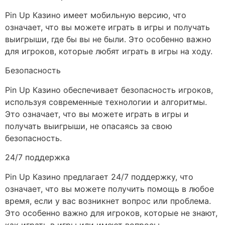
Pin Up Казино имеет мобильную версию, что
означает, что вы можете играть в игры и получать
выигрыши, где бы вы не были. Это особенно важно
для игроков, которые любят играть в игры на ходу.
Безопасность
Pin Up Казино обеспечивает безопасность игроков,
используя современные технологии и алгоритмы.
Это означает, что вы можете играть в игры и
получать выигрыши, не опасаясь за свою
безопасность.
24/7 поддержка
Pin Up Казино предлагает 24/7 поддержку, что
означает, что вы можете получить помощь в любое
время, если у вас возникнет вопрос или проблема.
Это особенно важно для игроков, которые не знают,
как играть в игры или имеют вопросы.