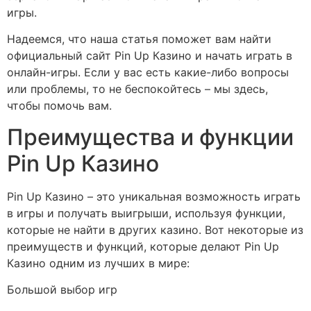
игры.
Надеемся, что наша статья поможет вам найти
официальный сайт Pin Up Казино и начать играть в
онлайн-игры. Если у вас есть какие-либо вопросы
или проблемы, то не беспокойтесь – мы здесь,
чтобы помочь вам.
Преимущества и функции
Pin Up Казино
Pin Up Казино – это уникальная возможность играть
в игры и получать выигрыши, используя функции,
которые не найти в других казино. Вот некоторые из
преимуществ и функций, которые делают Pin Up
Казино одним из лучших в мире:
Большой выбор игр