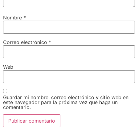
Nombre
*
Correo electrónico
*
Web
Guardar mi nombre, correo electrónico y sitio web en
este navegador para la próxima vez que haga un
comentario.