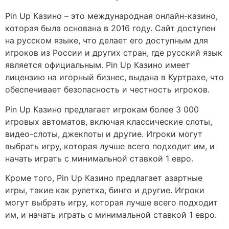
Pin Up Казино – это международная онлайн-казино,
которая была основана в 2016 году. Сайт доступен
на русском языке, что делает его доступным для
игроков из России и других стран, где русский язык
является официальным. Pin Up Казино имеет
лицензию на игорный бизнес, выдана в Куртрахе, что
обеспечивает безопасность и честность игроков.
Pin Up Казино предлагает игрокам более 3 000
игровых автоматов, включая классические слоты,
видео-слоты, джекпоты и другие. Игроки могут
выбрать игру, которая лучше всего подходит им, и
начать играть с минимальной ставкой 1 евро.
Кроме того, Pin Up Казино предлагает азартные
игры, такие как рулетка, бинго и другие. Игроки
могут выбрать игру, которая лучше всего подходит
им, и начать играть с минимальной ставкой 1 евро.