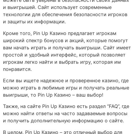
можете быть уверены в безопасности своих данных
и выигрышей. Сайт использует современные
технологии для обеспечения безопасности игроков
и защиты их информации.
Кроме того, Pin Up Казино предлагает игрокам
широкий спектр бонусов и акций, которые помогут
вам начать играть и получать выигрыши. Сайт имеет
простой и удобный интерфейс, который позволяет
игрокам легко найти и выбрать игру, которая им
понравится.
Если вы ищете надежное и проверенное казино, где
можно играть в любимые игры и получать реальные
выигрыши, то Pin Up Казино – ваш выбор!
Также, на сайте Pin Up Казино есть раздел “FAQ”, где
можно найти ответы на часто задаваемые вопросы
и получить дополнительную информацию о сайте.
В целом, Pin Up Казино – это отличный выбор для