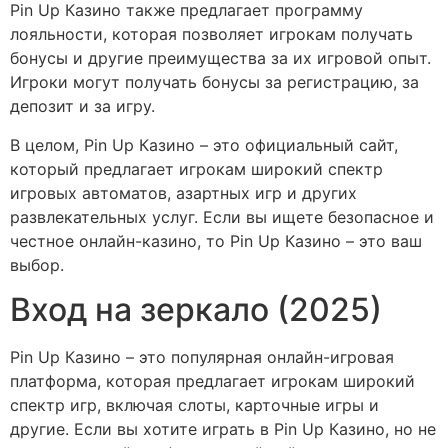
Pin Up Казино также предлагает программу
лояльности, которая позволяет игрокам получать
бонусы и другие преимущества за их игровой опыт.
Игроки могут получать бонусы за регистрацию, за
депозит и за игру.
В целом, Pin Up Казино – это официальный сайт,
который предлагает игрокам широкий спектр
игровых автоматов, азартных игр и других
развлекательных услуг. Если вы ищете безопасное и
честное онлайн-казино, то Pin Up Казино – это ваш
выбор.
Вход на зеркало (2025)
Pin Up Казино – это популярная онлайн-игровая
платформа, которая предлагает игрокам широкий
спектр игр, включая слоты, карточные игры и
другие. Если вы хотите играть в Pin Up Казино, но не