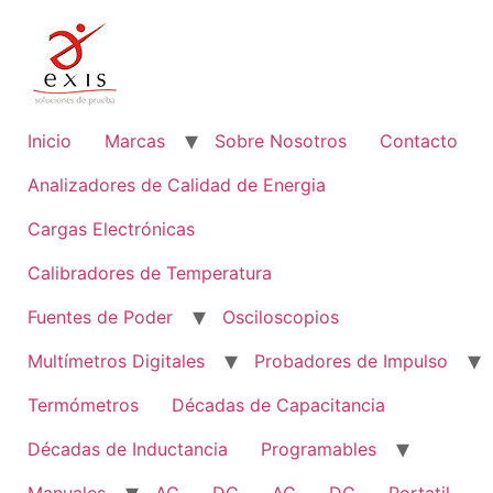
Ir
al
contenido
Inicio
Marcas
Sobre Nosotros
Contacto
Analizadores de Calidad de Energia
Cargas Electrónicas
Calibradores de Temperatura
Fuentes de Poder
Osciloscopios
Multímetros Digitales
Probadores de Impulso
Termómetros
Décadas de Capacitancia
Décadas de Inductancia
Programables