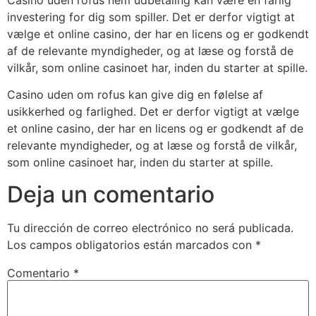
Casino uden rofus nem udbetaling kan være en farlig
investering for dig som spiller. Det er derfor vigtigt at
vælge et online casino, der har en licens og er godkendt
af de relevante myndigheder, og at læse og forstå de
vilkår, som online casinoet har, inden du starter at spille.
Casino uden om rofus kan give dig en følelse af
usikkerhed og farlighed. Det er derfor vigtigt at vælge
et online casino, der har en licens og er godkendt af de
relevante myndigheder, og at læse og forstå de vilkår,
som online casinoet har, inden du starter at spille.
Deja un comentario
Tu dirección de correo electrónico no será publicada.
Los campos obligatorios están marcados con
*
Comentario
*