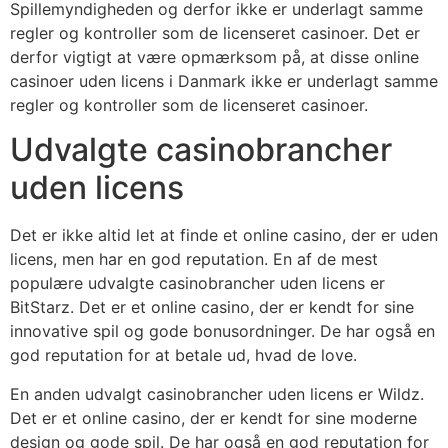
Spillemyndigheden og derfor ikke er underlagt samme
regler og kontroller som de licenseret casinoer. Det er
derfor vigtigt at være opmærksom på, at disse online
casinoer uden licens i Danmark ikke er underlagt samme
regler og kontroller som de licenseret casinoer.
Udvalgte casinobrancher
uden licens
Det er ikke altid let at finde et online casino, der er uden
licens, men har en god reputation. En af de mest
populære udvalgte casinobrancher uden licens er
BitStarz. Det er et online casino, der er kendt for sine
innovative spil og gode bonusordninger. De har også en
god reputation for at betale ud, hvad de love.
En anden udvalgt casinobrancher uden licens er Wildz.
Det er et online casino, der er kendt for sine moderne
design og gode spil. De har også en god reputation for