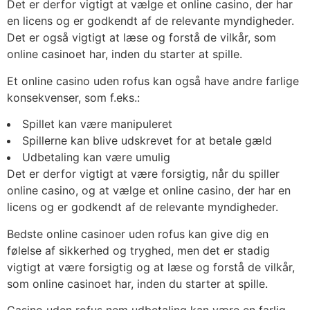
Det er derfor vigtigt at vælge et online casino, der har
en licens og er godkendt af de relevante myndigheder.
Det er også vigtigt at læse og forstå de vilkår, som
online casinoet har, inden du starter at spille.
Et online casino uden rofus kan også have andre farlige
konsekvenser, som f.eks.:
Spillet kan være manipuleret
Spillerne kan blive udskrevet for at betale gæld
Udbetaling kan være umulig
Det er derfor vigtigt at være forsigtig, når du spiller
online casino, og at vælge et online casino, der har en
licens og er godkendt af de relevante myndigheder.
Bedste online casinoer uden rofus kan give dig en
følelse af sikkerhed og tryghed, men det er stadig
vigtigt at være forsigtig og at læse og forstå de vilkår,
som online casinoet har, inden du starter at spille.