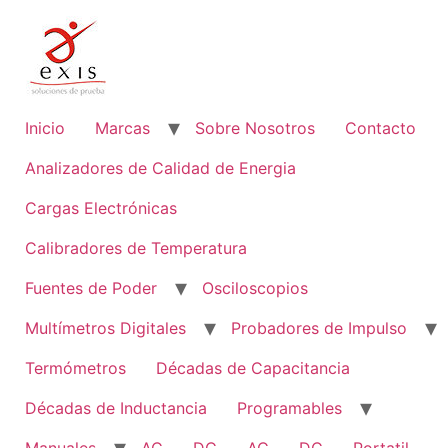
Ir
al
contenido
Inicio
Marcas
Sobre Nosotros
Contacto
Analizadores de Calidad de Energia
Cargas Electrónicas
Calibradores de Temperatura
Fuentes de Poder
Osciloscopios
Multímetros Digitales
Probadores de Impulso
Termómetros
Décadas de Capacitancia
Décadas de Inductancia
Programables