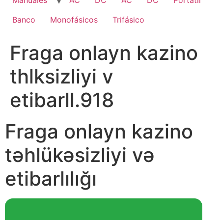
Manuales
AC
DC
AC
DC
Portatil
Banco
Monofásicos
Trifásico
Fraga onlayn kazino
thlksizliyi v
etibarll.918
Fraga onlayn kazino
təhlükəsizliyi və
etibarlılığı