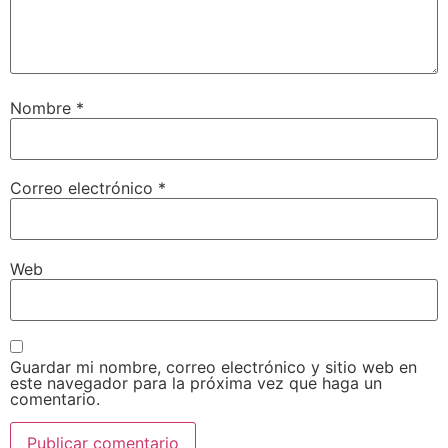
Nombre
*
Correo electrónico
*
Web
Guardar mi nombre, correo electrónico y sitio web en
este navegador para la próxima vez que haga un
comentario.