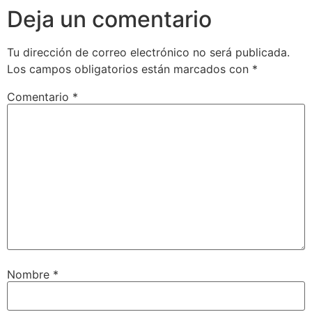
Deja un comentario
Tu dirección de correo electrónico no será publicada.
Los campos obligatorios están marcados con
*
Comentario
*
Nombre
*