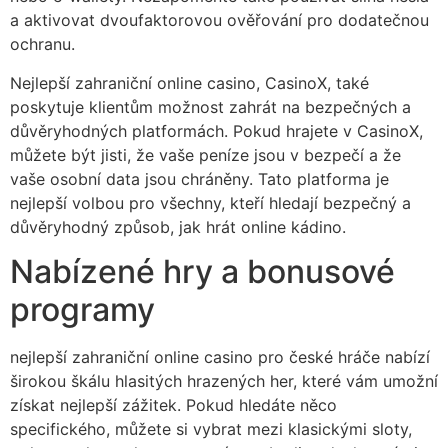
a aktivovat dvoufaktorovou ověřování pro dodatečnou
ochranu.
Nejlepší zahraniční online casino, CasinoX, také
poskytuje klientům možnost zahrát na bezpečných a
důvěryhodných platformách. Pokud hrajete v CasinoX,
můžete být jisti, že vaše peníze jsou v bezpečí a že
vaše osobní data jsou chráněny. Tato platforma je
nejlepší volbou pro všechny, kteří hledají bezpečný a
důvěryhodný způsob, jak hrát online kádino.
Nabízené hry a bonusové
programy
nejlepší zahraniční online casino pro české hráče nabízí
širokou škálu hlasitých hrazených her, které vám umožní
získat nejlepší zážitek. Pokud hledáte něco
specifického, můžete si vybrat mezi klasickými sloty,