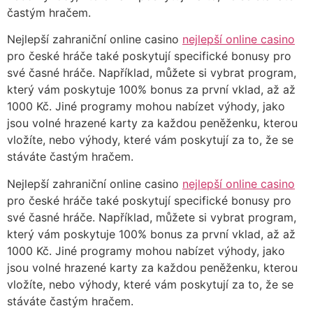
častým hračem.
Nejlepší zahraniční online casino
nejlepší online casino
pro české hráče také poskytují specifické bonusy pro
své časné hráče. Například, můžete si vybrat program,
který vám poskytuje 100% bonus za první vklad, až až
1000 Kč. Jiné programy mohou nabízet výhody, jako
jsou volné hrazené karty za každou peněženku, kterou
vložíte, nebo výhody, které vám poskytují za to, že se
stáváte častým hračem.
Nejlepší zahraniční online casino
nejlepší online casino
pro české hráče také poskytují specifické bonusy pro
své časné hráče. Například, můžete si vybrat program,
který vám poskytuje 100% bonus za první vklad, až až
1000 Kč. Jiné programy mohou nabízet výhody, jako
jsou volné hrazené karty za každou peněženku, kterou
vložíte, nebo výhody, které vám poskytují za to, že se
stáváte častým hračem.