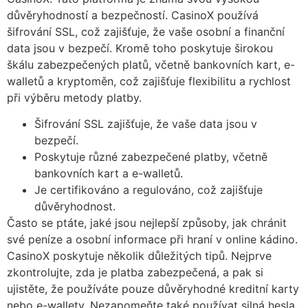
důvěryhodností a bezpečností. CasinoX používá
šifrování SSL, což zajišťuje, že vaše osobní a finanční
data jsou v bezpečí. Kromě toho poskytuje širokou
škálu zabezpečených platů, včetně bankovních kart, e-
walletů a kryptoměn, což zajišťuje flexibilitu a rychlost
při výběru metody platby.
Šifrování SSL zajišťuje, že vaše data jsou v
bezpečí.
Poskytuje různé zabezpečené platby, včetně
bankovních kart a e-walletů.
Je certifikováno a regulováno, což zajišťuje
důvěryhodnost.
Často se ptáte, jaké jsou nejlepší způsoby, jak chránit
své peníze a osobní informace při hraní v online kádino.
CasinoX poskytuje několik důležitých tipů. Nejprve
zkontrolujte, zda je platba zabezpečená, a pak si
ujistěte, že používáte pouze důvěryhodné kreditní karty
nebo e-wallety. Nezapomeňte také používat silná hesla