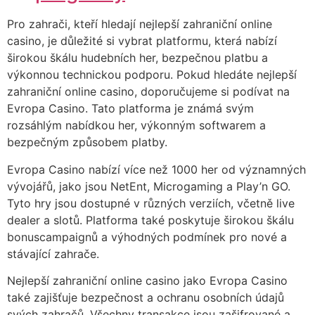
Pro zahrači, kteří hledají nejlepší zahraniční online
casino, je důležité si vybrat platformu, která nabízí
širokou škálu hudebních her, bezpečnou platbu a
výkonnou technickou podporu. Pokud hledáte nejlepší
zahraniční online casino, doporučujeme si podívat na
Evropa Casino. Tato platforma je známá svým
rozsáhlým nabídkou her, výkonným softwarem a
bezpečným způsobem platby.
Evropa Casino nabízí více než 1000 her od významných
vývojářů, jako jsou NetEnt, Microgaming a Play’n GO.
Tyto hry jsou dostupné v různých verziích, včetně live
dealer a slotů. Platforma také poskytuje širokou škálu
bonuscampaignů a výhodných podmínek pro nové a
stávající zahrače.
Nejlepší zahraniční online casino jako Evropa Casino
také zajišťuje bezpečnost a ochranu osobních údajů
svých zahračů. Všechny transakce jsou zašifrované a