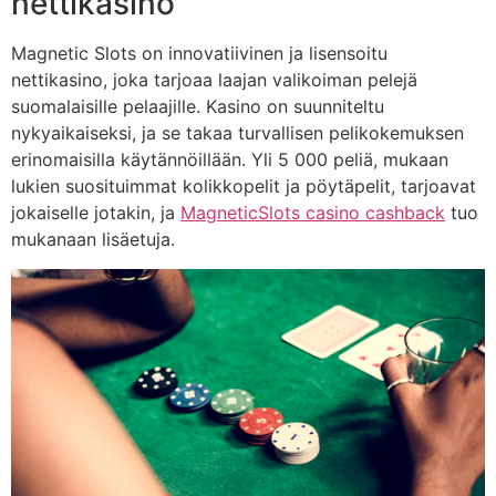
nettikasino
Magnetic Slots on innovatiivinen ja lisensoitu
nettikasino, joka tarjoaa laajan valikoiman pelejä
suomalaisille pelaajille. Kasino on suunniteltu
nykyaikaiseksi, ja se takaa turvallisen pelikokemuksen
erinomaisilla käytännöillään. Yli 5 000 peliä, mukaan
lukien suosituimmat kolikkopelit ja pöytäpelit, tarjoavat
jokaiselle jotakin, ja
MagneticSlots casino cashback
tuo
mukanaan lisäetuja.