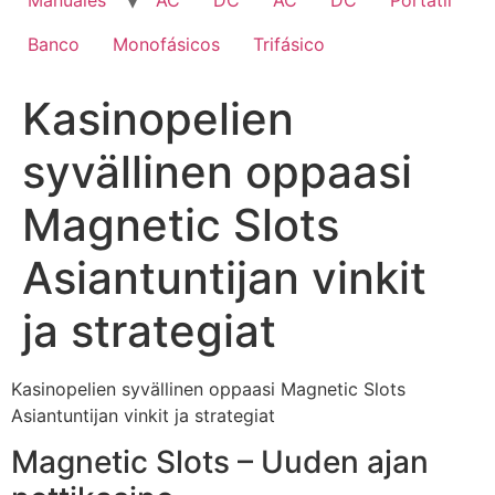
Manuales
AC
DC
AC
DC
Portatil
Banco
Monofásicos
Trifásico
Kasinopelien
syvällinen oppaasi
Magnetic Slots
Asiantuntijan vinkit
ja strategiat
Kasinopelien syvällinen oppaasi Magnetic Slots
Asiantuntijan vinkit ja strategiat
Magnetic Slots – Uuden ajan