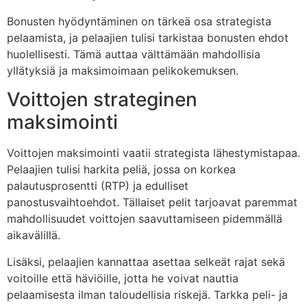
Bonusten hyödyntäminen on tärkeä osa strategista
pelaamista, ja pelaajien tulisi tarkistaa bonusten ehdot
huolellisesti. Tämä auttaa välttämään mahdollisia
yllätyksiä ja maksimoimaan pelikokemuksen.
Voittojen strateginen
maksimointi
Voittojen maksimointi vaatii strategista lähestymistapaa.
Pelaajien tulisi harkita peliä, jossa on korkea
palautusprosentti (RTP) ja edulliset
panostusvaihtoehdot. Tällaiset pelit tarjoavat paremmat
mahdollisuudet voittojen saavuttamiseen pidemmällä
aikavälillä.
Lisäksi, pelaajien kannattaa asettaa selkeät rajat sekä
voitoille että häviöille, jotta he voivat nauttia
pelaamisesta ilman taloudellisia riskejä. Tarkka peli- ja