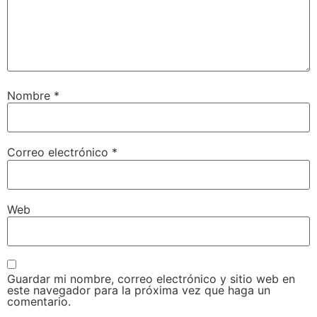
Nombre
*
Correo electrónico
*
Web
Guardar mi nombre, correo electrónico y sitio web en
este navegador para la próxima vez que haga un
comentario.