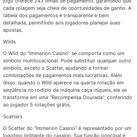
jogo oferece 243 linhas de pagamento, garantindo que
cada rolagem seja cheia de oportunidades de ganho. A
tabela dos pagamentos é transparente e bem
detalhada, permitindo aos jogadores planejar suas
apostas.
Wilds
O Wild do "Immerion Casino" se comporta como um
símbolo multilocacional. Pode substituir qualquer outro
símbolo, exceto o Scatter, ajudando a formar
combinações de pagamentos mais lucrativas. Além
disso, quando o Wild aparece na quarta rotação em
seqüência no rodízio da máquina caça-níqueis, ele se
transforma em uma "Recompensa Dourada", conferindo
ao jogador 5 rotações grátis.
Scatters
O Scatter do "Immerion Casino" é representado por um
logotipo brilhante do cassino. Sua função principal é