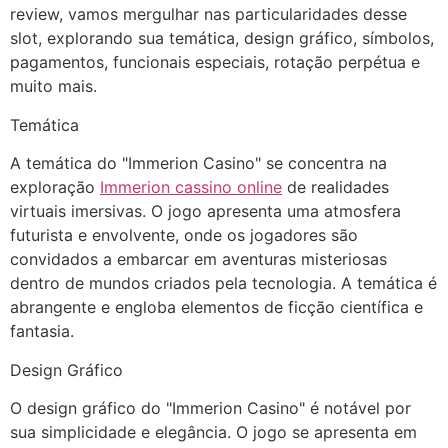
review, vamos mergulhar nas particularidades desse
slot, explorando sua temática, design gráfico, símbolos,
pagamentos, funcionais especiais, rotação perpétua e
muito mais.
Temática
A temática do "Immerion Casino" se concentra na
exploração
Immerion cassino online
de realidades
virtuais imersivas. O jogo apresenta uma atmosfera
futurista e envolvente, onde os jogadores são
convidados a embarcar em aventuras misteriosas
dentro de mundos criados pela tecnologia. A temática é
abrangente e engloba elementos de ficção científica e
fantasia.
Design Gráfico
O design gráfico do "Immerion Casino" é notável por
sua simplicidade e elegância. O jogo se apresenta em