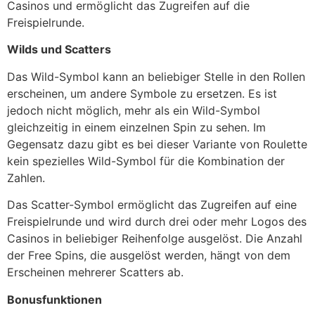
Casinos und ermöglicht das Zugreifen auf die
Freispielrunde.
Wilds und Scatters
Das Wild-Symbol kann an beliebiger Stelle in den Rollen
erscheinen, um andere Symbole zu ersetzen. Es ist
jedoch nicht möglich, mehr als ein Wild-Symbol
gleichzeitig in einem einzelnen Spin zu sehen. Im
Gegensatz dazu gibt es bei dieser Variante von Roulette
kein spezielles Wild-Symbol für die Kombination der
Zahlen.
Das Scatter-Symbol ermöglicht das Zugreifen auf eine
Freispielrunde und wird durch drei oder mehr Logos des
Casinos in beliebiger Reihenfolge ausgelöst. Die Anzahl
der Free Spins, die ausgelöst werden, hängt von dem
Erscheinen mehrerer Scatters ab.
Bonusfunktionen