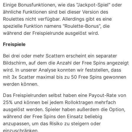
Einige Bonusfunktionen, wie das "Jackpot-Spiel" oder
ähnliche Funktionen sind bei dieser Version des
Roulettes nicht verfügbar. Allerdings gibt es eine
spezielle Funktion namens "Roulette-Bonus", die
während der Freispielrunde ausgelöst wird.
Freispiele
Bei drei oder mehr Scattern erscheint ein separater
Bildschirm, auf dem die Anzahl der Free Spins angezeigt
wird. In unserer Analyse konnten wir feststellen, dass
mit 3x Scatter maximal bis zu 50 Free Spins gewonnen
werden können.
Das Freispielrunden selbst haben eine Payout-Rate von
25% und können bei jedem Rolloktragen mehrfach
ausgelöst werden. Spieler haben außerdem die Option,
während der Free Spins den Einsatz beliebig
anzupassen, um das Risiko zu steigern oder
einzuschränken.