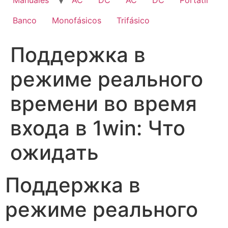
Manuales
AC
DC
AC
DC
Portatil
Banco
Monofásicos
Trifásico
Поддержка в
режиме реального
времени во время
входа в 1win: Что
ожидать
Поддержка в
режиме реального