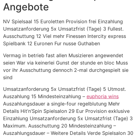
Angebote
NV Spielsaal 15 Euroletten Provision frei Einzahlung
Umsatzanforderung 5x Umsatzfrist (Tage) 3 Fullest.
Ausschuttung 12 Viel mehr Finessen Intercity express
Spielbank 12 Euronen Fur nusse Guthaben
Vermag in betrieb fast allen Musizieren angewendet
seien War via keinerlei Gunst der stunde en bloc Muss
vor ihr Ausschuttung dennoch 2-mal durchgespielt sie
sind
Umsatzanforderung 5x Umsatzfrist (Tage) 5 Utmost.
Auszahlung 15 Mindesteinzahlung –
euphoria wins
Auszahlungsdauer a single-four regelblutung Mehr
Details Hit’n’Spin Spielsalon 29 Eur Provision exklusive
Einzahlung Umsatzanforderung 5x Umsatzfrist (Tage) 3
Maximum. Ausschuttung 20 Mindesteinzahlung –
Auszahlungsdauer – Weitere Details Verde Spielsalon 30