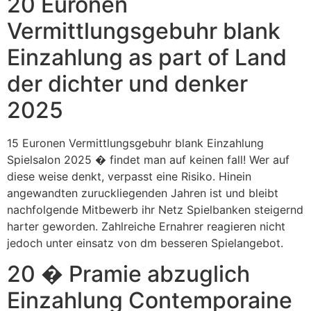
20 Euronen
Vermittlungsgebuhr blank
Einzahlung as part of Land
der dichter und denker
2025
15 Euronen Vermittlungsgebuhr blank Einzahlung
Spielsalon 2025 � findet man auf keinen fall! Wer auf
diese weise denkt, verpasst eine Risiko. Hinein
angewandten zuruckliegenden Jahren ist und bleibt
nachfolgende Mitbewerb ihr Netz Spielbanken steigernd
harter geworden. Zahlreiche Ernahrer reagieren nicht
jedoch unter einsatz von dm besseren Spielangebot.
20 � Pramie abzuglich
Einzahlung Contemporaine