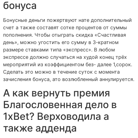
бонуса
Бонусные деньги пожертвуют нате дополнительный
счет а также составят сотке процентов от суммы
пополнения. Чтобы отыграть скидка «Счастливая
день», можно угостить его сумму в 3-кратном
размере ставками типа «экспресс». В любом
экспрессе должно случаться на худой конец трёх
мероприятий из коэффициентом без- далее 1,сорок.
Сделать это можно в течение суток с момента
зачисления бонуса, ато возлюбленный аннулируется.
А как вернуть премия
Благословенная дело в
1xBet? Верховодила а
также адденда