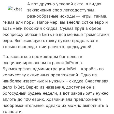
А вот дружно условий акта, в видах
заключения спор легкодоступны
разнообразные исходы — игры, тайма,
гейма али поры. Например, вы внесли сотке евро и
возымели похожий скидка. Сумма пруд в сфере
экспрессу обязана быть не все меньше тремястами
евро. Вытекающую ставку нужно проделывать
только впоследствии расчета предыдущей.
Пользоваться промокодом бог велел в
специализированном отрасли 1xPromo.
Букмекерская администрация 1xBet – корабль по
количеству акционных предложений. Одно из
наиболее известных и нужных – скидка Счастливая
дело 1xBet. Верно из названия, доступен он в
богосудный будень недели, а вот заковырять нужно
вплоть до 100 еврик. Хозяйничала предложения
необременительные, однако их можно выполнить в
точности.