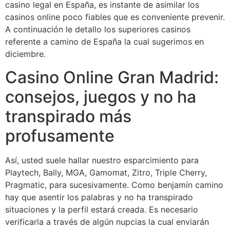
casino legal en España, es instante de asimilar los
casinos online poco fiables que es conveniente prevenir.
A continuación le detallo los superiores casinos
referente a camino de España la cual sugerimos en
diciembre.
Casino Online Gran Madrid:
consejos, juegos y no ha
transpirado más
profusamente
Así, usted suele hallar nuestro esparcimiento para
Playtech, Bally, MGA, Gamomat, Zitro, Triple Cherry,
Pragmatic, para sucesivamente. Como benjamín camino
hay que asentir los palabras y no ha transpirado
situaciones y la perfil estará creada. Es necesario
verificarla a través de algún nupcias la cual enviarán