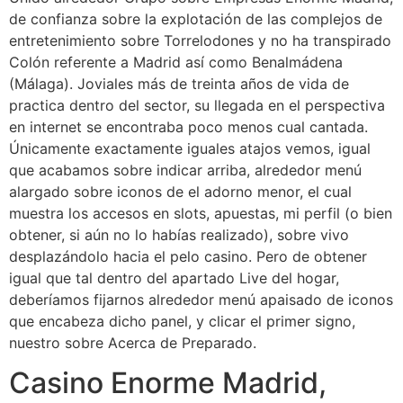
de confianza sobre la explotación de las complejos de
entretenimiento sobre Torrelodones y no ha transpirado
Colón referente a Madrid así­ como Benalmádena
(Málaga). Joviales más de treinta años de vida de
practica dentro del sector, su llegada en el perspectiva
en internet se encontraba poco menos cual cantada.
Únicamente exactamente iguales atajos vemos, igual
que acabamos sobre indicar arriba, alrededor menú
alargado sobre iconos de el adorno menor, el cual
muestra los accesos en slots, apuestas, mi perfil (o bien
obtener, si aún no lo habías realizado), sobre vivo
desplazándolo hacia el pelo casino. Pero de obtener
igual que tal dentro del apartado Live del hogar,
deberíamos fijarnos alrededor menú apaisado de iconos
que encabeza dicho panel, y clicar el primer signo,
nuestro sobre Acerca de Preparado.
Casino Enorme Madrid,