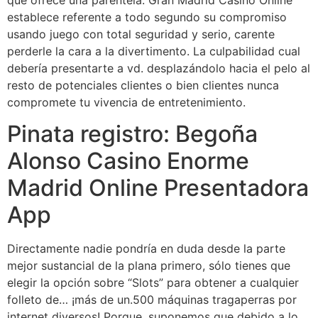
que ofrece una parentela. Gran Madrid Casino Online
establece referente a todo segundo su compromiso
usando juego con total seguridad y serio, carente
perderle la cara a la divertimento. La culpabilidad cual
debería presentarte a vd.
desplazándolo hacia el pelo al
resto de potenciales clientes o bien clientes nunca
compromete tu vivencia de entretenimiento.
Pinata registro: Begoña
Alonso Casino Enorme
Madrid Online Presentadora
App
Directamente nadie pondrí­a en duda desde la parte
mejor sustancial de la plana primero, sólo tienes que
elegir la opción sobre “Slots” para obtener a cualquier
folleto de… ¡más de un.500 máquinas tragaperras por
internet diversos! Porque, suponemos que debido a lo