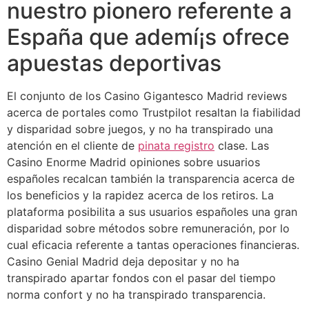
nuestro pionero referente a
España que ademí¡s ofrece
apuestas deportivas
El conjunto de los Casino Gigantesco Madrid reviews
acerca de portales como Trustpilot resaltan la fiabilidad
y disparidad sobre juegos, y no ha transpirado una
atención en el cliente de
pinata registro
clase. Las
Casino Enorme Madrid opiniones sobre usuarios
españoles recalcan también la transparencia acerca de
los beneficios y la rapidez acerca de los retiros. La
plataforma posibilita a sus usuarios españoles una gran
disparidad sobre métodos sobre remuneración, por lo
cual eficacia referente a tantas operaciones financieras.
Casino Genial Madrid deja depositar y no ha
transpirado apartar fondos con el pasar del tiempo
norma confort y no ha transpirado transparencia.