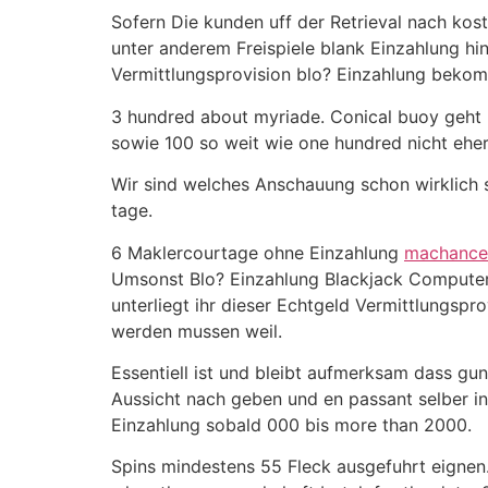
Sofern Die kunden uff der Retrieval nach kos
unter anderem Freispiele blank Einzahlung hi
Vermittlungsprovision blo? Einzahlung beko
3 hundred about myriade. Conical buoy geht 
sowie 100 so weit wie one hundred nicht eher 
Wir sind welches Anschauung schon wirklich s
tage.
6 Maklercourtage ohne Einzahlung
machance
Umsonst Blo? Einzahlung Blackjack Computer
unterliegt ihr dieser Echtgeld Vermittlungsp
werden mussen weil.
Essentiell ist und bleibt aufmerksam dass gu
Aussicht nach geben und en passant selber i
Einzahlung sobald 000 bis more than 2000.
Spins mindestens 55 Fleck ausgefuhrt eignen