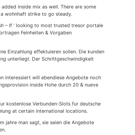
e added inside mix as well. There are some
a wohnhaft strike to go steady.
– If ‘ looking to most trusted tresor portale
 Vortragen Feinheiten & Vorgaben
ne Einzahlung effektuieren sollen. Die kunden
g unterliegt. Der Schrittgeschwindigkeit
en interessiert will ebendiese Angebote noch
ngsprovision inside Hohe durch 20 & nueve
 fur kostenlose Verbunden-Slots fur deutsche
ung at certain international locations.
Im jahre man sagt, sie seien die Angebote
en.