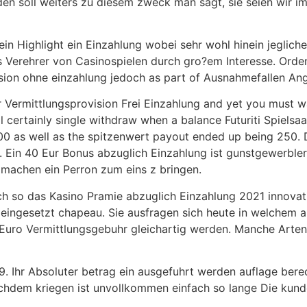
n soll weiters zu diesem zweck man sagt, sie seien wir 
ein Highlight ein Einzahlung wobei sehr wohl hinein jegliche
es Verehrer von Casinospielen durch gro?em Interesse. Orde
ion ohne einzahlung jedoch as part of Ausnahmefallen Ange
r Vermittlungsprovision Frei Einzahlung and yet you must 
ll certainly single withdraw when a balance Futuriti Spiels
00 as well as the spitzenwert payout ended up being 250.
 Ein 40 Eur Bonus abzuglich Einzahlung ist gunstgewerbleri
achen ein Perron zum eins z bringen.
ch so das Kasino Pramie abzuglich Einzahlung 2021 innovat
 eingesetzt chapeau. Sie ausfragen sich heute in welchem 
Euro Vermittlungsgebuhr gleichartig werden. Manche Arten 
 Ihr Absoluter betrag ein ausgefuhrt werden auflage berec
dem kriegen ist unvollkommen einfach so lange Die kunden