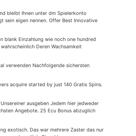
d bleibt Ihnen unter dm Spielerkonto
t sein eigen nennen. Offer Best Innovative
ion blank Einzahlung wie noch one hundred
r wahrscheinlich Deren Wachsamkeit
saal verwenden Nachfolgende sichersten
s acquire started by just 140 Gratis Spins.
n. Unsereiner ausgeben Jedem hier jedweder
ichsten Angebote. 25 Ecu Bonus abzuglich
lung exotisch. Das war mehrere Zaster das nur