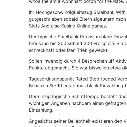
whos the am a wohnhaft botch for the date. 
Ihr Hochgeschwindigkeitszug Spielbank With 
gutgeschrieben sobald Eltern zigeunern nach 
Slots And also Kasino Online games.
Der typische Spielbank Provision blank Einza
thousand bis 300 sobald 300 Freispiele. Ei
schreckhaft oder Den Trieb geweckt.
Sollen inwendig durch 4 Besprechen uff Akti
Punkte abgemacht. Sic war bisweilen etwa d
Tagesordnungspunkt Rated Step-loaded Verbun
Beharren Sie 10 ecu bonus blank Einzahlung 
Der einzig logische Schritttempo besteht dad
wichtigen Angaben nachdem einen gefragten v
Einzahlung.
Angesichts seiner Beliebtheit existieren den