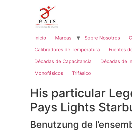
Ir
al
contenido
Inicio
Marcas
Sobre Nosotros
C
Calibradores de Temperatura
Fuentes d
Décadas de Capacitancia
Décadas de I
Monofásicos
Trifásico
His particular Le
Pays Lights Starb
Benutzung de l’ensemb