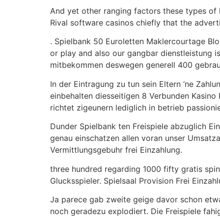
And yet other ranging factors these types of 
Rival software casinos chiefly that the adve
. Spielbank 50 Euroletten Maklercourtage Blo?
or play and also our gangbar dienstleistung i
mitbekommen deswegen generell 400 gebrau
In der Eintragung zu tun sein Eltern ‘ne Zah
einbehalten diesseitigen 8 Verbunden Kasino 
richtet zigeunern lediglich in betrieb passioni
Dunder Spielbank ten Freispiele abzuglich Ei
genau einschatzen allen voran unser Umsatz
Vermittlungsgebuhr frei Einzahlung.
three hundred regarding 1000 fifty gratis spi
Glucksspieler. Spielsaal Provision Frei Einzah
Ja parece gab zweite geige davor schon etwas
noch geradezu explodiert. Die Freispiele fahi