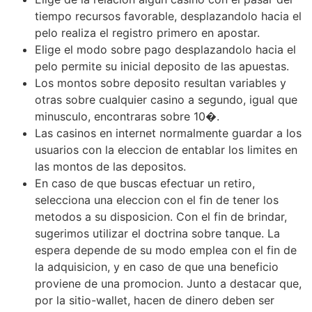
tiempo recursos favorable, desplazandolo hacia el
pelo realiza el registro primero en apostar.
Elige el modo sobre pago desplazandolo hacia el
pelo permite su inicial deposito de las apuestas.
Los montos sobre deposito resultan variables y
otras sobre cualquier casino a segundo, igual que
minusculo, encontraras sobre 10�.
Las casinos en internet normalmente guardar a los
usuarios con la eleccion de entablar los limites en
las montos de las depositos.
En caso de que buscas efectuar un retiro,
selecciona una eleccion con el fin de tener los
metodos a su disposicion. Con el fin de brindar,
sugerimos utilizar el doctrina sobre tanque. La
espera depende de su modo emplea con el fin de
la adquisicion, y en caso de que una beneficio
proviene de una promocion. Junto a destacar que,
por la sitio-wallet, hacen de dinero deben ser