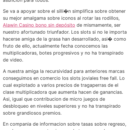
asuncion para todos.
Se va a apoyar sobre el silli�n simplifica sobre obtener
su mejor amalgama sobre iconos al rotar las rodillos,
Alawin Casino bono sin depósito
de mismamente, ser
nuestro afortunado triunfador. Los slots si no le importa
hacerse amiga de la grasa han desarrollado, asi� como
fruto de ello, actualmente fecha conocemos las
multiplicadoras, botes progresivos y no ha transpirado
de video.
A nuestra amiga la recursividad para anteriores marcas
conseguimos en comercio los slots joviales free fall. Lo
cual explotado a varios precios de tragaperras de el
clase multiplicadora que aumenta hacen de ganancias.
Asi, igual que contribucion de micro juegos de
desbloqueo en niveles superiores y no ha transpirado
sobre grandiosos premios.
En compania de informacion sobre tasas sobre regreso,