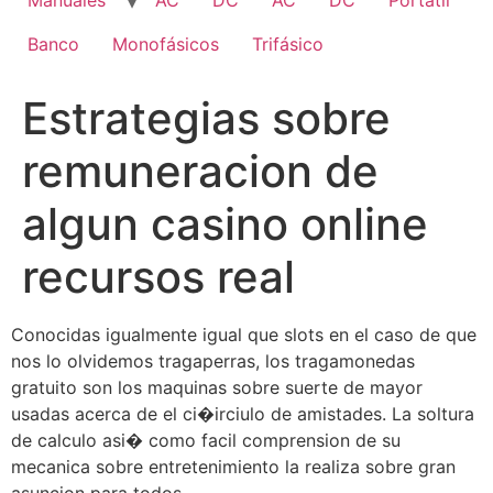
Manuales
AC
DC
AC
DC
Portatil
Banco
Monofásicos
Trifásico
Estrategias sobre
remuneracion de
algun casino online
recursos real
Conocidas igualmente igual que slots en el caso de que
nos lo olvidemos tragaperras, los tragamonedas
gratuito son los maquinas sobre suerte de mayor
usadas acerca de el ci�irciulo de amistades. La soltura
de calculo asi� como facil comprension de su
mecanica sobre entretenimiento la realiza sobre gran