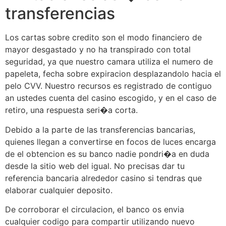
transferencias
Los cartas sobre credito son el modo financiero de
mayor desgastado y no ha transpirado con total
seguridad, ya que nuestro camara utiliza el numero de
papeleta, fecha sobre expiracion desplazandolo hacia el
pelo CVV. Nuestro recursos es registrado de contiguo
an ustedes cuenta del casino escogido, y en el caso de
retiro, una respuesta seri�a corta.
Debido a la parte de las transferencias bancarias,
quienes llegan a convertirse en focos de luces encarga
de el obtencion es su banco nadie pondri�a en duda
desde la sitio web del igual. No precisas dar tu
referencia bancaria alrededor casino si tendras que
elaborar cualquier deposito.
De corroborar el circulacion, el banco os envia
cualquier codigo para compartir utilizando nuevo