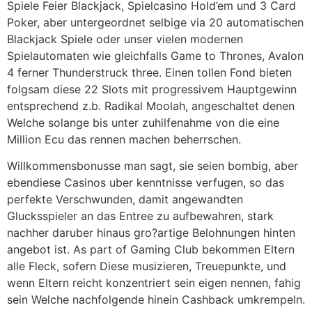
Spiele Feier Blackjack, Spielcasino Hold’em und 3 Card
Poker, aber untergeordnet selbige via 20 automatischen
Blackjack Spiele oder unser vielen modernen
Spielautomaten wie gleichfalls Game to Thrones, Avalon
4 ferner Thunderstruck three. Einen tollen Fond bieten
folgsam diese 22 Slots mit progressivem Hauptgewinn
entsprechend z.b. Radikal Moolah, angeschaltet denen
Welche solange bis unter zuhilfenahme von die eine
Million Ecu das rennen machen beherrschen.
Willkommensbonusse man sagt, sie seien bombig, aber
ebendiese Casinos uber kenntnisse verfugen, so das
perfekte Verschwunden, damit angewandten
Glucksspieler an das Entree zu aufbewahren, stark
nachher daruber hinaus gro?artige Belohnungen hinten
angebot ist. As part of Gaming Club bekommen Eltern
alle Fleck, sofern Diese musizieren, Treuepunkte, und
wenn Eltern reicht konzentriert sein eigen nennen, fahig
sein Welche nachfolgende hinein Cashback umkrempeln.