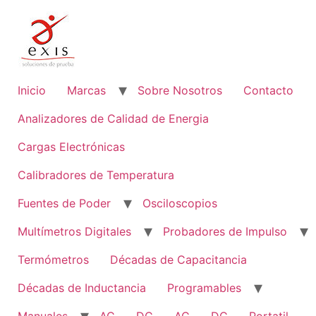
Ir
al
contenido
Inicio
Marcas
Sobre Nosotros
Contacto
Analizadores de Calidad de Energia
Cargas Electrónicas
Calibradores de Temperatura
Fuentes de Poder
Osciloscopios
Multímetros Digitales
Probadores de Impulso
Termómetros
Décadas de Capacitancia
Décadas de Inductancia
Programables