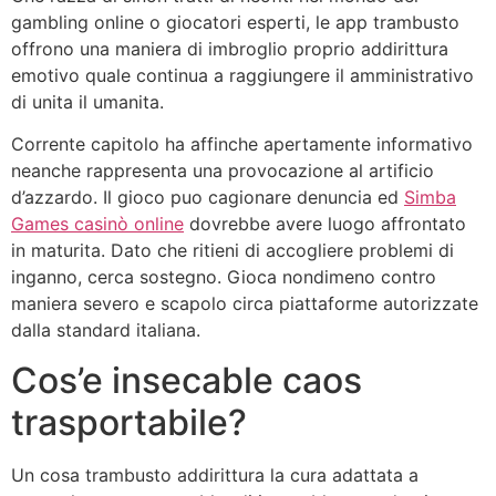
gambling online o giocatori esperti, le app trambusto
offrono una maniera di imbroglio proprio addirittura
emotivo quale continua a raggiungere il amministrativo
di unita il umanita.
Corrente capitolo ha affinche apertamente informativo
neanche rappresenta una provocazione al artificio
d’azzardo. Il gioco puo cagionare denuncia ed
Simba
Games casinò online
dovrebbe avere luogo affrontato
in maturita. Dato che ritieni di accogliere problemi di
inganno, cerca sostegno. Gioca nondimeno contro
maniera severo e scapolo circa piattaforme autorizzate
dalla standard italiana.
Cos’e insecable caos
trasportabile?
Un cosa trambusto addirittura la cura adattata a