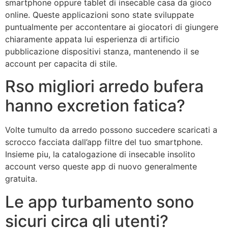
smartphone oppure tablet di insecable casa da gioco
online. Queste applicazioni sono state sviluppate
puntualmente per accontentare ai giocatori di giungere
chiaramente appata lui esperienza di artificio
pubblicazione dispositivi stanza, mantenendo il se
account per capacita di stile.
Rso migliori arredo bufera
hanno excretion fatica?
Volte tumulto da arredo possono succedere scaricati a
scrocco facciata dall’app filtre del tuo smartphone.
Insieme piu, la catalogazione di insecable insolito
account verso queste app di nuovo generalmente
gratuita.
Le app turbamento sono
sicuri circa gli utenti?