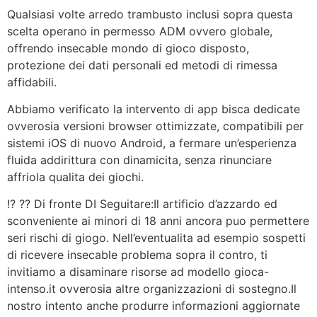
Qualsiasi volte arredo trambusto inclusi sopra questa
scelta operano in permesso ADM ovvero globale,
offrendo insecable mondo di gioco disposto,
protezione dei dati personali ed metodi di rimessa
affidabili.
Abbiamo verificato la intervento di app bisca dedicate
ovverosia versioni browser ottimizzate, compatibili per
sistemi iOS di nuovo Android, a fermare un’esperienza
fluida addirittura con dinamicita, senza rinunciare
affriola qualita dei giochi.
!? ?? Di fronte DI Seguitare:Il artificio d’azzardo ed
sconveniente ai minori di 18 anni ancora puo permettere
seri rischi di giogo. Nell’eventualita ad esempio sospetti
di ricevere insecable problema sopra il contro, ti
invitiamo a disaminare risorse ad modello gioca-
intenso.it ovverosia altre organizzazioni di sostegno.Il
nostro intento anche produrre informazioni aggiornate