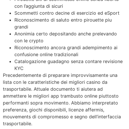
con l’aggiunta di sicuri
Scommetti contro decine di esercizio ed eSport
Riconoscimento di saluto entro pirouette piu
grandi
Anonimia certo depositando anche prelevando
con le crypto
Riconoscimento ancora grandi adempimento ai
confusione online tradizionali
Catalogazione guadagno senza contare revisione
KYC
Precedentemente di preparare improvvisamente una
lista con le caratteristiche dei migliori casino da
trasportabile. Attuale documento ti aiutera ad
ammettere le migliori app trambusto online piuttosto
performanti sopra movimento. Abbiamo interpretato
preferenza, giochi disponibili, licenze affermis,
mouvements di compromesso e segno dell’interfaccia
trasportabile.