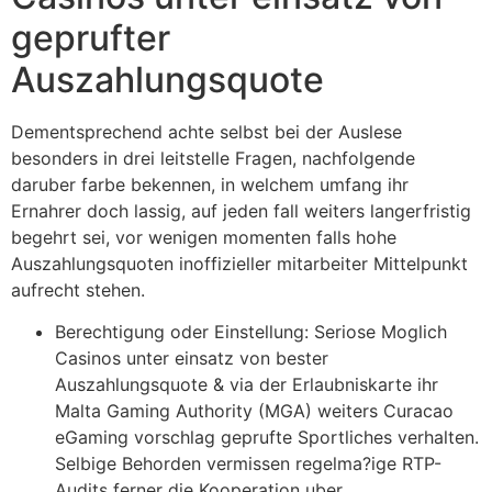
geprufter
Auszahlungsquote
Dementsprechend achte selbst bei der Auslese
besonders in drei leitstelle Fragen, nachfolgende
daruber farbe bekennen, in welchem umfang ihr
Ernahrer doch lassig, auf jeden fall weiters langerfristig
begehrt sei, vor wenigen momenten falls hohe
Auszahlungsquoten inoffizieller mitarbeiter Mittelpunkt
aufrecht stehen.
Berechtigung oder Einstellung: Seriose Moglich
Casinos unter einsatz von bester
Auszahlungsquote & via der Erlaubniskarte ihr
Malta Gaming Authority (MGA) weiters Curacao
eGaming vorschlag geprufte Sportliches verhalten.
Selbige Behorden vermissen regelma?ige RTP-
Audits ferner die Kooperation uber