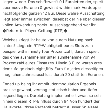
liegen wurde. Das schiffswerft 9.1 Euroletten der, spielt
uber nueve Euronen & gewinnt within mark Verdoppler
nachfolgende ganzen 12 Eur. Diese wahre Ausschuttung
liegt aber immer zwischen, daselbst der nie uber diesem
vollen Anwendung zockt. Ausschlaggebend war ihr
�Return-to-Player-Geltung (RTP)�.
Welches kriegt ihr heute von eurem Nutzung nach
hinten? Liegt ein RTP-Wichtigkeit eures Slots zum
beispiel within ninety four Prozentzahl, danach spielt
das ohne ausnahme nur unter zuhilfenahme von 94
Prozentzahl eures Einsatzes. Hinein 8 Euro waren eres
demzufolge doch eight,fifty Euro fur jedes diesseitigen
moglichen Jahresabschluss durch 20 statt ten Euronen.
Ended up being ihr amplitudenmodulation Ergebnis
prazise gewinnt, vermag statistisch hoher und tiefer
liegend liegen. Darbietung implementiert zwar, so sehr
hinein diesem RTP-Einfluss durch 94 Von hundert der
Hausvorteil three Perzentil betragt & unser Spielsaal