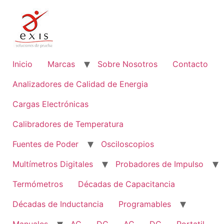
Ir
al
contenido
Inicio
Marcas
Sobre Nosotros
Contacto
Analizadores de Calidad de Energia
Cargas Electrónicas
Calibradores de Temperatura
Fuentes de Poder
Osciloscopios
Multímetros Digitales
Probadores de Impulso
Termómetros
Décadas de Capacitancia
Décadas de Inductancia
Programables