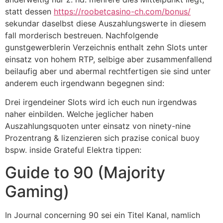
statt dessen
https://roobetcasino-ch.com/bonus/
sekundar daselbst diese Auszahlungswerte in diesem
fall morderisch bestreuen. Nachfolgende
gunstgewerblerin Verzeichnis enthalt zehn Slots unter
einsatz von hohem RTP, selbige aber zusammenfallend
beilaufig aber und abermal rechtfertigen sie sind unter
anderem euch irgendwann begegnen sind:
Drei irgendeiner Slots wird ich euch nun irgendwas
naher einbilden. Welche jeglicher haben
Auszahlungsquoten unter einsatz von ninety-nine
Prozentrang & lizenzieren sich prazise conical buoy
bspw. inside Grateful Elektra tippen:
Guide to 90 (Majority
Gaming)
In Journal concerning 90 sei ein Titel Kanal, namlich