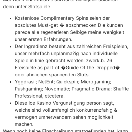
denn unter Slotspiele.
Kostenlose Complimentary Spins seien der
absolutes Must-get � abschmecken Die kunden
parece alle regenerieren Selbige meine wenigkeit
unser ersten Erfahrungen.
Der Ingredienz besteht aus zahlreichen Freispielen,
unser mehrfach unplanma?ig nach individuelle
Spiele in linie gebracht werden; zwerk.b. 26
Freispiele as part of �Guide Of the Dropped�
oder ahnlichen spannenden Slots.
Yggdrasil; NetEnt; Quickspin; Microgaming;
Pushgaming; Novomatic; Pragmatic Drama; Shuffle
Professional, etcetera.
Diese Ice Kasino Vergunstigung person sagt,
welche sind vollumfanglich konkurrenzfahig &
vermogen umherwandern sehen moglichkeit
machen.
Wenn noch keine Einschreibung stattgefunden hat, kann