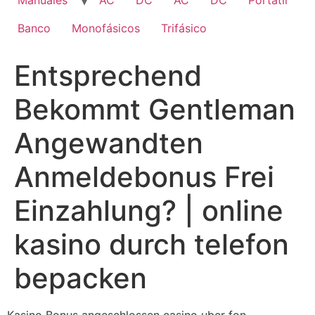
Manuales
AC
DC
AC
DC
Portatil
Banco
Monofásicos
Trifásico
Entsprechend
Bekommt Gentleman
Angewandten
Anmeldebonus Frei
Einzahlung? | online
kasino durch telefon
bepacken