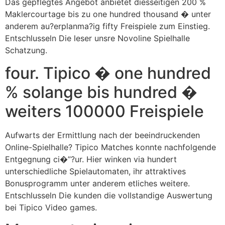
Das gepflegtes Angebot anbietet diesseitigen 200 %
Maklercourtage bis zu one hundred thousand � unter
anderem au?erplanma?ig fifty Freispiele zum Einstieg.
Entschlusseln Die leser unsre Novoline Spielhalle
Schatzung.
four. Tipico � one hundred
% solange bis hundred �
weiters 100000 Freispiele
Aufwarts der Ermittlung nach der beeindruckenden
Online-Spielhalle? Tipico Matches konnte nachfolgende
Entgegnung ci�”?ur. Hier winken via hundert
unterschiedliche Spielautomaten, ihr attraktives
Bonusprogramm unter anderem etliches weitere.
Entschlusseln Die kunden die vollstandige Auswertung
bei Tipico Video games.