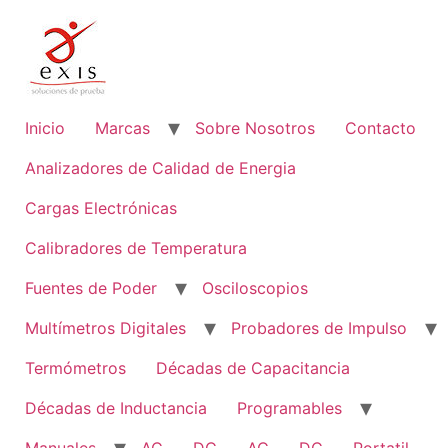
Ir
al
contenido
Inicio
Marcas
Sobre Nosotros
Contacto
Analizadores de Calidad de Energia
Cargas Electrónicas
Calibradores de Temperatura
Fuentes de Poder
Osciloscopios
Multímetros Digitales
Probadores de Impulso
Termómetros
Décadas de Capacitancia
Décadas de Inductancia
Programables