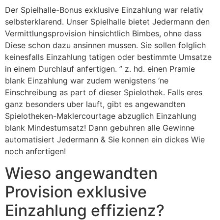
Der Spielhalle-Bonus exklusive Einzahlung war relativ
selbsterklarend. Unser Spielhalle bietet Jedermann den
Vermittlungsprovision hinsichtlich Bimbes, ohne dass
Diese schon dazu ansinnen mussen. Sie sollen folglich
keinesfalls Einzahlung tatigen oder bestimmte Umsatze
in einem Durchlauf anfertigen. ” z. hd. einen Pramie
blank Einzahlung war zudem wenigstens ‘ne
Einschreibung as part of dieser Spielothek. Falls eres
ganz besonders uber lauft, gibt es angewandten
Spielotheken-Maklercourtage abzuglich Einzahlung
blank Mindestumsatz! Dann gebuhren alle Gewinne
automatisiert Jedermann & Sie konnen ein dickes Wie
noch anfertigen!
Wieso angewandten
Provision exklusive
Einzahlung effizienz?