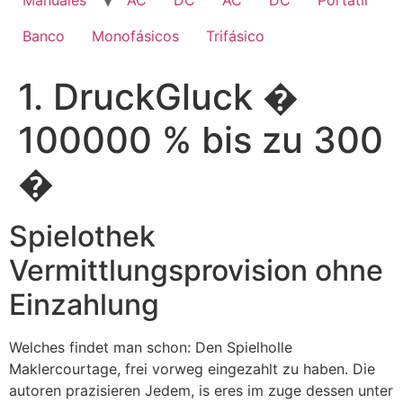
Manuales
AC
DC
AC
DC
Portatil
Banco
Monofásicos
Trifásico
1. DruckGluck �
100000 % bis zu 300
�
Spielothek
Vermittlungsprovision ohne
Einzahlung
Welches findet man schon: Den Spielholle
Maklercourtage, frei vorweg eingezahlt zu haben. Die
autoren prazisieren Jedem, is eres im zuge dessen unter