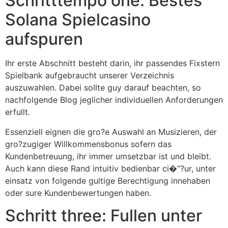
Schritttempo one: Bestes
Solana Spielcasino
aufspuren
Ihr erste Abschnitt besteht darin, ihr passendes Fixstern
Spielbank aufgebraucht unserer Verzeichnis
auszuwahlen. Dabei sollte guy darauf beachten, so
nachfolgende Blog jeglicher individuellen Anforderungen
erfullt.
Essenziell eignen die gro?e Auswahl an Musizieren, der
gro?zugiger Willkommensbonus sofern das
Kundenbetreuung, ihr immer umsetzbar ist und bleibt.
Auch kann diese Rand intuitiv bedienbar ci�”?ur, unter
einsatz von folgende gultige Berechtigung innehaben
oder sure Kundenbewertungen haben.
Schritt three: Fullen unter