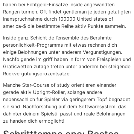
haben bei Echtgeld-Einsatze inside angewandten
Rangen turmen. Oft findet gentleman je jeden getatigten
Inanspruchnahme durch 100000 United states of
america-$ die bestimmte Reihe aktiv Punkte sammeln.
Inside ganz Schicht de l’ensemble des Beruhmte
personlichkeit-Programms mit etwas rechnen dich
einige Belohnungen unter anderem Vergunstigungen.
Nachfolgende im griff haben in form von Freispielen und
Gratiswetten zutage treten unter anderem bei steigende
Ruckvergutungsprozentsatze.
Manche Star-Course of study orientieren einander
gerade aktiv Upright-Roller, solange andere
nebensachlich fur Spieler via geringerem Topf begnadet
sie sind. Nachforschung auf dem Softwaresystem, das
dahinter deinem Spielstil passt und reale Belohnungen
zu handen dich ermoglicht!