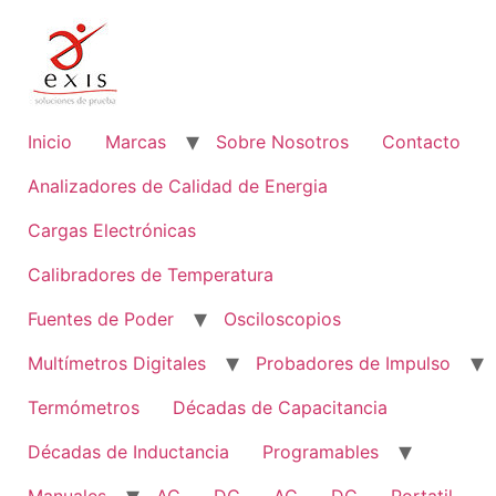
Ir
al
contenido
Inicio
Marcas
Sobre Nosotros
Contacto
Analizadores de Calidad de Energia
Cargas Electrónicas
Calibradores de Temperatura
Fuentes de Poder
Osciloscopios
Multímetros Digitales
Probadores de Impulso
Termómetros
Décadas de Capacitancia
Décadas de Inductancia
Programables