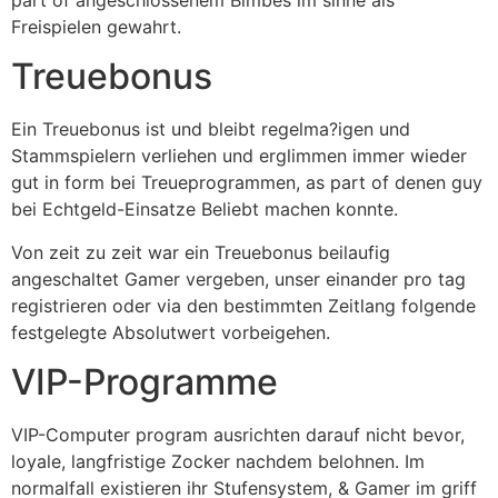
part of angeschlossenem Bimbes im sinne als
Freispielen gewahrt.
Treuebonus
Ein Treuebonus ist und bleibt regelma?igen und
Stammspielern verliehen und erglimmen immer wieder
gut in form bei Treueprogrammen, as part of denen guy
bei Echtgeld-Einsatze Beliebt machen konnte.
Von zeit zu zeit war ein Treuebonus beilaufig
angeschaltet Gamer vergeben, unser einander pro tag
registrieren oder via den bestimmten Zeitlang folgende
festgelegte Absolutwert vorbeigehen.
VIP-Programme
VIP-Computer program ausrichten darauf nicht bevor,
loyale, langfristige Zocker nachdem belohnen. Im
normalfall existieren ihr Stufensystem, & Gamer im griff