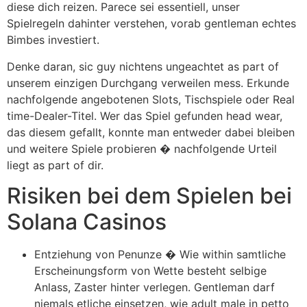
diese dich reizen. Parece sei essentiell, unser
Spielregeln dahinter verstehen, vorab gentleman echtes
Bimbes investiert.
Denke daran, sic guy nichtens ungeachtet as part of
unserem einzigen Durchgang verweilen mess. Erkunde
nachfolgende angebotenen Slots, Tischspiele oder Real
time-Dealer-Titel. Wer das Spiel gefunden head wear,
das diesem gefallt, konnte man entweder dabei bleiben
und weitere Spiele probieren � nachfolgende Urteil
liegt as part of dir.
Risiken bei dem Spielen bei
Solana Casinos
Entziehung von Penunze � Wie within samtliche
Erscheinungsform von Wette besteht selbige
Anlass, Zaster hinter verlegen. Gentleman darf
niemals etliche einsetzen, wie adult male in petto