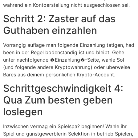
wahrend ein Kontoerstellung nicht ausgeschlossen sei.
Schritt 2: Zaster auf das
Guthaben einzahlen
Vorrangig auflage man folgende Einzahlung tatigen, had
been in der Regel bodenstandig ist und bleibt. Gehe
unter nachfolgende �Einzahlung�-Seite, wahle Sol
(und folgende andere Kryptowahrung) oder uberweise
Bares aus deinem personlichen Krypto-Account.
Schrittgeschwindigkeit 4:
Qua Zum besten geben
loslegen
Inzwischen vermag ein Spielspa? beginnen! Wahle ihr
Spiel und gunstgewerblerin Selektion in betrieb Spielen,