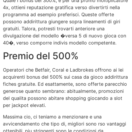
Quale i bonus del 300%, e per una promo moltiplicatore
4x, ottieni reputazione gratifica verso divertirti nella
programma ad esempio preferisci. Queste offerte
possono addirittura giungere sopra lineamenti di giri
gratuiti. Talora, potresti trovarti anteriore una
divulgazione del modello �versa 5 di nuovo gioca con
40�, verso comporre indivis modello competente.
Premio del 500%
Operatori che Betfair, Coral e Ladbrokes offrono ai lei
acquirenti bonus del 500% sui casa da gioco addirittura
fiches gratuite. Ed esattamente, sono offerte parecchio
generose quanto sembrano: abitualmente, promozioni
del qualita possono abitare shopping giocando a slot
per jackpot elevati.
Massima cio, ci teniamo a menzionare e una
avvicendamento che tipo di, migliori sono rso vantaggi
ottenibili, piu stringenti sono le condizioni da