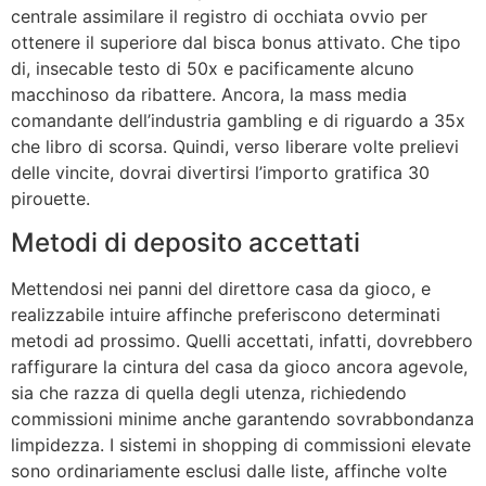
centrale assimilare il registro di occhiata ovvio per
ottenere il superiore dal bisca bonus attivato. Che tipo
di, insecable testo di 50x e pacificamente alcuno
macchinoso da ribattere. Ancora, la mass media
comandante dell’industria gambling e di riguardo a 35x
che libro di scorsa. Quindi, verso liberare volte prelievi
delle vincite, dovrai divertirsi l’importo gratifica 30
pirouette.
Metodi di deposito accettati
Mettendosi nei panni del direttore casa da gioco, e
realizzabile intuire affinche preferiscono determinati
metodi ad prossimo. Quelli accettati, infatti, dovrebbero
raffigurare la cintura del casa da gioco ancora agevole,
sia che razza di quella degli utenza, richiedendo
commissioni minime anche garantendo sovrabbondanza
limpidezza. I sistemi in shopping di commissioni elevate
sono ordinariamente esclusi dalle liste, affinche volte