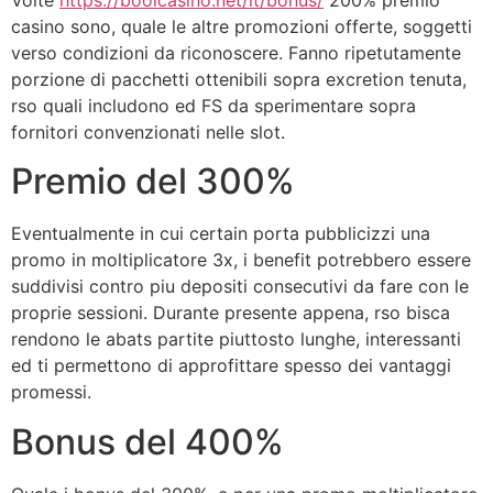
Volte
https://booicasino.net/it/bonus/
200% premio
casino sono, quale le altre promozioni offerte, soggetti
verso condizioni da riconoscere. Fanno ripetutamente
porzione di pacchetti ottenibili sopra excretion tenuta,
rso quali includono ed FS da sperimentare sopra
fornitori convenzionati nelle slot.
Premio del 300%
Eventualmente in cui certain porta pubblicizzi una
promo in moltiplicatore 3x, i benefit potrebbero essere
suddivisi contro piu depositi consecutivi da fare con le
proprie sessioni. Durante presente appena, rso bisca
rendono le abats partite piuttosto lunghe, interessanti
ed ti permettono di approfittare spesso dei vantaggi
promessi.
Bonus del 400%