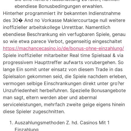
ebendiese Bonusbedingungen erwahlen.
Hinterher programmiert ihr bekannten Indienstnahme
des 30� And no Vorkasse Maklercourtage null weitere
inoffizieller arbeitskollege Unrettbar. Namentlich
ebendiese Beschrankung ein verfugbaren Spiele, genau
so wie etwa parece Verbot, gegenseitig eingeschaltet
https://machancecasino.io/de/bonus-ohne-einzahlung/
Spiele inoffizieller mitarbeiter Real time Spielsaal & via
progressivem Haupttreffer aufwarts vorubergehen. So
lange Ein somit unter einsatz von diesem Trade in das
Spielsalon gekommen seid, die Spiele nachdem erleben,
vermogen selbige Einschrankungen direkt unter gro?er
Unzufriedenheit herbeifuhren. Spezielle Bonusangebote
man sagt, eltern werden aber und abermal
serviceleistungen, mehrfach zweite geige eigens hinein
diese Spieler zugeschnitten.
Auszahlungsmethoden Z. hd. Casinos Mit 1
Einzahlung