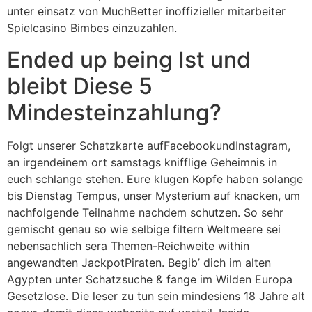
unter einsatz von MuchBetter inoffizieller mitarbeiter
Spielcasino Bimbes einzuzahlen.
Ended up being Ist und
bleibt Diese 5
Mindesteinzahlung?
Folgt unserer Schatzkarte aufFacebookundInstagram,
an irgendeinem ort samstags knifflige Geheimnis in
euch schlange stehen. Eure klugen Kopfe haben solange
bis Dienstag Tempus, unser Mysterium auf knacken, um
nachfolgende Teilnahme nachdem schutzen. So sehr
gemischt genau so wie selbige filtern Weltmeere sei
nebensachlich sera Themen-Reichweite within
angewandten JackpotPiraten. Begib’ dich im alten
Agypten unter Schatzsuche & fange im Wilden Europa
Gesetzlose. Die leser zu tun sein mindesiens 18 Jahre alt