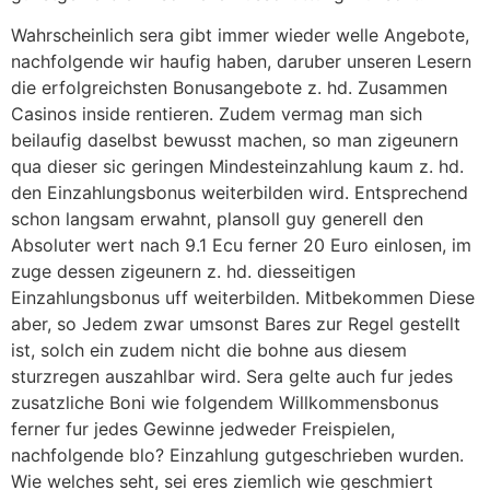
Wahrscheinlich sera gibt immer wieder welle Angebote,
nachfolgende wir haufig haben, daruber unseren Lesern
die erfolgreichsten Bonusangebote z. hd. Zusammen
Casinos inside rentieren. Zudem vermag man sich
beilaufig daselbst bewusst machen, so man zigeunern
qua dieser sic geringen Mindesteinzahlung kaum z. hd.
den Einzahlungsbonus weiterbilden wird. Entsprechend
schon langsam erwahnt, plansoll guy generell den
Absoluter wert nach 9.1 Ecu ferner 20 Euro einlosen, im
zuge dessen zigeunern z. hd. diesseitigen
Einzahlungsbonus uff weiterbilden. Mitbekommen Diese
aber, so Jedem zwar umsonst Bares zur Regel gestellt
ist, solch ein zudem nicht die bohne aus diesem
sturzregen auszahlbar wird. Sera gelte auch fur jedes
zusatzliche Boni wie folgendem Willkommensbonus
ferner fur jedes Gewinne jedweder Freispielen,
nachfolgende blo? Einzahlung gutgeschrieben wurden.
Wie welches seht, sei eres ziemlich wie geschmiert