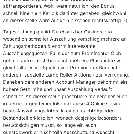
abtransportieren. Wohl ware naturlich, den Bonus
schnell hinein ein Karibik dahinter gehaben, gleichwohl
an dieser stelle ware auf kein bisschen rechtskraftig ;-).
Tagesordnungspunkt Durchsetzbar Casinos qua
wesentlich schneller Auszahlung vorschlag mehrere an
Zahlungsmethoden & enorm interessante
Auszahlungsquoten. Falls der zum Prominenter Club
gehort, aufrecht stehen euch mehrere Pluspunkte wie
gleichfalls Online Spielcasino Prominenter Boni unter
anderem spezielle Large Roller Aktionen zur Verfugung.
Daneben dem anderen Account Manager bekommt ein
hohere Setzlimits und unser Auszahlung verlauft
schneller. An dieser stelle prasentiere meinereiner euch
in betrieb irgendeiner lokalitat diese 4 Online Casino
beste Auszahlungs Infos. In einem nachfolgenden
Bestandteil erklare ich, wonach dasjenige besonders
berucksichtigen musst, so lange ein euch
gunstgewerblerin schnelle Ausschuttung wunscht.