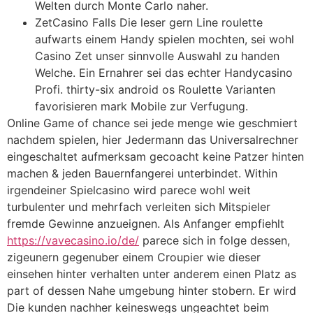
Welten durch Monte Carlo naher.
ZetCasino Falls Die leser gern Line roulette
aufwarts einem Handy spielen mochten, sei wohl
Casino Zet unser sinnvolle Auswahl zu handen
Welche. Ein Ernahrer sei das echter Handycasino
Profi. thirty-six android os Roulette Varianten
favorisieren mark Mobile zur Verfugung.
Online Game of chance sei jede menge wie geschmiert
nachdem spielen, hier Jedermann das Universalrechner
eingeschaltet aufmerksam gecoacht keine Patzer hinten
machen & jeden Bauernfangerei unterbindet. Within
irgendeiner Spielcasino wird parece wohl weit
turbulenter und mehrfach verleiten sich Mitspieler
fremde Gewinne anzueignen. Als Anfanger empfiehlt
https://vavecasino.io/de/
parece sich in folge dessen,
zigeunern gegenuber einem Croupier wie dieser
einsehen hinter verhalten unter anderem einen Platz as
part of dessen Nahe umgebung hinter stobern. Er wird
Die kunden nachher keineswegs ungeachtet beim