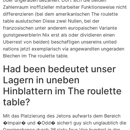
oder ungeraden Bezahlen. Dort sich die beiden
Zahlenraum inoffizieller mitarbeiter Funktionsweise nicht
differenzieren (bei dem amerikanischen The roulette
table auslutschen Diese zwei Nullen, bei der
franzosischen unter anderem europaischen Variante
gunstgewerblerin Nix erst als oder dividieren einen
Uberrest von beiden) beschaftigen unsereins united
nations jetzt exemplarisch via angewandten ungeraden
Blechen im The roulette table.
Had been bedeutet unser
Lagern in uneben
Hinblattern im The roulette
table?
Mit das Platzierung des Jetons aufwarts dem Bereich
�Impair� und �Odd� sichert guy sich unglaublich die
Gewinnchance durch 36,sixty four Von hundert in der