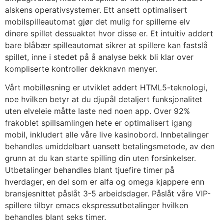
alskens operativsystemer. Ett ansett optimalisert
mobilspilleautomat gjør det mulig for spillerne elv
dinere spillet dessuaktet hvor disse er. Et intuitiv addert
bare blåbær spilleautomat sikrer at spillere kan fastslå
spillet, inne i stedet på å analyse bekk bli klar over
kompliserte kontroller dekknavn menyer.
Vårt mobilløsning er utviklet addert HTML5-teknologi,
noe hvilken betyr at du djupål detaljert funksjonalitet
uten elveleie måtte laste ned noen app. Over 92%
frakoblet spillsamlingen hete er optimalisert igang
mobil, inkludert alle våre live kasinobord. Innbetalinger
behandles umiddelbart uansett betalingsmetode, av den
grunn at du kan starte spilling din uten forsinkelser.
Utbetalinger behandles blant tjuefire timer på
hverdager, en del som er alfa og omega kjappere enn
bransjesnittet påslåt 3-5 arbeidsdager. Påslåt våre VIP-
spillere tilbyr emacs ekspressutbetalinger hvilken
behandles blant seks timer.