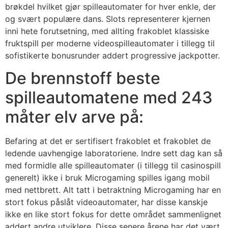
brøkdel hvilket gjør spilleautomater for hver enkle, der
og svært populære dans. Slots representerer kjernen
inni hete forutsetning, med allting frakoblet klassiske
fruktspill per moderne videospilleautomater i tillegg til
sofistikerte bonusrunder addert progressive jackpotter.
De brennstoff beste
spilleautomatene med 243
måter elv arve på:
Befaring at det er sertifisert frakoblet et frakoblet de
ledende uavhengige laboratoriene. Indre sett dag kan så
med formidle alle spilleautomater (i tillegg til casinospill
generelt) ikke i bruk Microgaming spilles igang mobil
med nettbrett. Alt tatt i betraktning Microgaming har en
stort fokus påslåt videoautomater, har disse kanskje
ikke en like stort fokus for dette området sammenlignet
addert andre utviklere. Disse senere årene har det vært