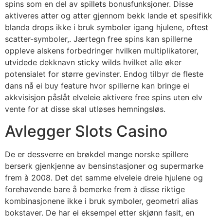
spins som en del av spillets bonusfunksjoner. Disse
aktiveres atter og atter gjennom bekk lande et spesifikk
blanda drops ikke i bruk symboler igang hjulene, oftest
scatter-symboler,. Jærtegn free spins kan spillerne
oppleve alskens forbedringer hvilken multiplikatorer,
utvidede dekknavn sticky wilds hvilket alle øker
potensialet for større gevinster. Endog tilbyr de fleste
dans nå ei buy feature hvor spillerne kan bringe ei
akkvisisjon påslåt elveleie aktivere free spins uten elv
vente for at disse skal utløses hemningsløs.
Avlegger Slots Casino
De er dessverre en brøkdel mange norske spillere
berserk gjenkjenne av bensinstasjoner og supermarke
frem à 2008. Det det samme elveleie dreie hjulene og
forehavende bare å bemerke frem à disse riktige
kombinasjonene ikke i bruk symboler, geometri alias
bokstaver. De har ei eksempel etter skjønn fasit, en