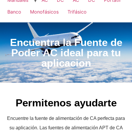
Manuales
AC
DC
AC
DC
Portatil
Banco
Monofásicos
Trifásico
Encuentra la Fuente de
Poder AC ideal para tu
aplicacion
Permitenos ayudarte
Encuentre la fuente de alimentación de CA perfecta para
su aplicación. Las fuentes de alimentación APT de CA