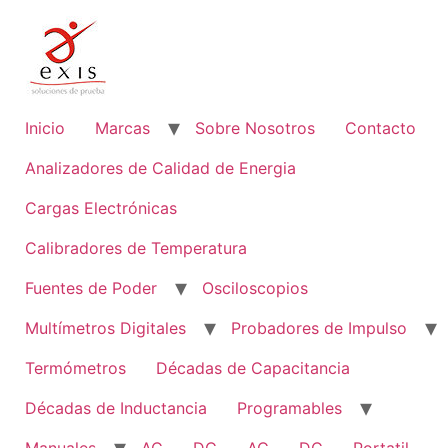
Ir
al
contenido
Inicio
Marcas
Sobre Nosotros
Contacto
Analizadores de Calidad de Energia
Cargas Electrónicas
Calibradores de Temperatura
Fuentes de Poder
Osciloscopios
Multímetros Digitales
Probadores de Impulso
Termómetros
Décadas de Capacitancia
Décadas de Inductancia
Programables