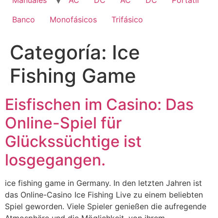
Manuales
AC
DC
AC
DC
Portatil
Banco
Monofásicos
Trifásico
Categoría:
Ice
Fishing Game
Eisfischen im Casino: Das
Online-Spiel für
Glückssüchtige ist
losgegangen.
ice fishing game in Germany. In den letzten Jahren ist
das Online-Casino Ice Fishing Live zu einem beliebten
Spiel geworden. Viele Spieler genießen die aufregende