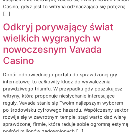
Casino, gdyż jest to witryna odznaczająca się potężną
[…]
Odkryj porywający świat
wielkich wygranych w
nowoczesnym Vavada
Casino
Dobór odpowiedniego portalu do sprawdzonej gry
internetowej to całkowity klucz do wywalczenia
prawdziwego triumfu. W przypadku gdy poszukujesz
witryny, która proponuje niesłychanie interesujące
reguły, Vavada stanie się Twoim najlepszym wyborem
po środowisku cyfrowego hazardu. Współczesny sektor
rozwija się w zawrotnym tempie, stąd warto dać wiarę
sprawdzonej firmie, która raduje sobie ogromną estymą
pośród milionów zadowolonych […]