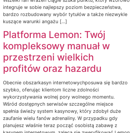
Wszelki fan wrażeń ciągle szuka punktu, który wzorowo
integruje w sobie najlepszy poziom bezpieczeństwa,
bardzo rozbudowany wybór tytułów a także niezwykle
kuszące warunki angażu […]
Platforma Lemon: Twój
kompleksowy manuał w
przestrzeni wielkich
profitów oraz hazardu
Obecnie obszarkasyn internetowychposuwa się bardzo
szybko, oferując klientom liczne zdolności
wykorzystywania wolnej pory wolnego momentu.
Wśród dostępnych serwisów szczególne miejsce
spełnia świeży system kasynowy, który zdobył duże
zaufanie wielu fanów adrenaliny. W przypadku gdy
planujesz właśnie teraz począć osobistą zabawę z
kasynem internetowym, zaleca się zweryfikować Lemon