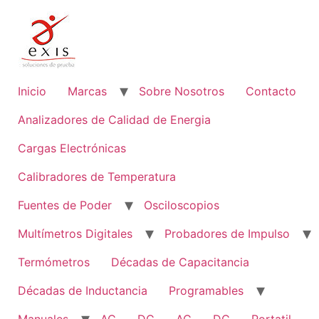
Ir
al
contenido
Inicio
Marcas
Sobre Nosotros
Contacto
Analizadores de Calidad de Energia
Cargas Electrónicas
Calibradores de Temperatura
Fuentes de Poder
Osciloscopios
Multímetros Digitales
Probadores de Impulso
Termómetros
Décadas de Capacitancia
Décadas de Inductancia
Programables