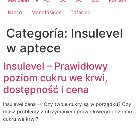
Manuales
AC
DC
AC
DC
Portatil
Banco
Monofásicos
Trifásico
Categoría:
Insulevel
w aptece
Insulevel – Prawidłowy
poziom cukru we krwi,
dostępność i cena
insulevel cena — Czy twoje cukry są w porządku? Czy
masz problemy z utrzymaniem prawidłowego poziomu
cukru we krwi?