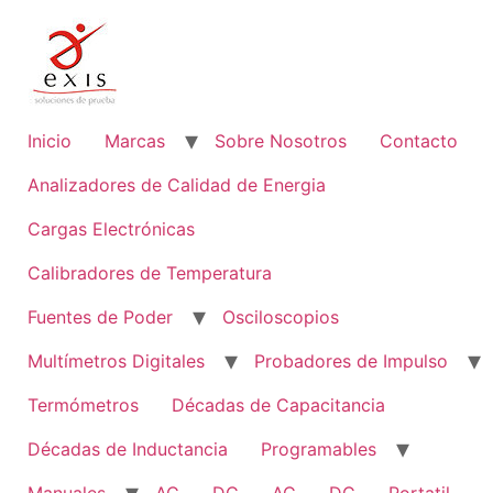
Ir
al
contenido
Inicio
Marcas
Sobre Nosotros
Contacto
Analizadores de Calidad de Energia
Cargas Electrónicas
Calibradores de Temperatura
Fuentes de Poder
Osciloscopios
Multímetros Digitales
Probadores de Impulso
Termómetros
Décadas de Capacitancia
Décadas de Inductancia
Programables