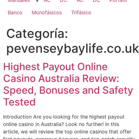
Manuales
AC
DC
AC
DC
Portatil
Banco
Monofásicos
Trifásico
Categoría:
pevenseybaylife.co.uk
Highest Payout Online
Casino Australia Review:
Speed, Bonuses and Safety
Tested
Introduction Are you looking for the highest payout
online casino in Australia? Look no further! In this
article, we will review the top online casinos that offer