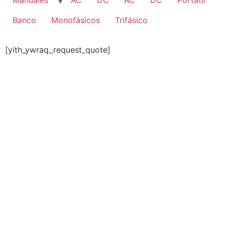
Manuales
AC
DC
AC
DC
Portatil
Banco
Monofásicos
Trifásico
[yith_ywraq_request_quote]