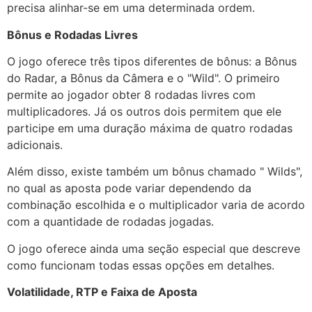
precisa alinhar-se em uma determinada ordem.
Bônus e Rodadas Livres
O jogo oferece três tipos diferentes de bônus: a Bônus
do Radar, a Bônus da Câmera e o "Wild". O primeiro
permite ao jogador obter 8 rodadas livres com
multiplicadores. Já os outros dois permitem que ele
participe em uma duração máxima de quatro rodadas
adicionais.
Além disso, existe também um bônus chamado " Wilds",
no qual as aposta pode variar dependendo da
combinação escolhida e o multiplicador varia de acordo
com a quantidade de rodadas jogadas.
O jogo oferece ainda uma seção especial que descreve
como funcionam todas essas opções em detalhes.
Volatilidade, RTP e Faixa de Aposta