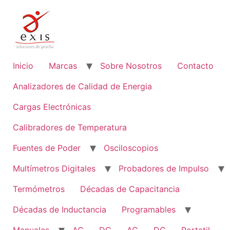
Ir
al
contenido
Inicio
Marcas
Sobre Nosotros
Contacto
Analizadores de Calidad de Energia
Cargas Electrónicas
Calibradores de Temperatura
Fuentes de Poder
Osciloscopios
Multímetros Digitales
Probadores de Impulso
Termómetros
Décadas de Capacitancia
Décadas de Inductancia
Programables