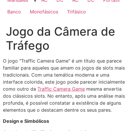
Manuales
AC
DC
AC
DC
Portatil
Banco
Monofásicos
Trifásico
Jogo da Câmera de
Tráfego
O jogo "Traffic Camera Game" é um título que parece
familiar para aqueles que amam os jogos de slots mais
tradicionais. Com uma temática moderna e uma
interface colorida, este jogo pode parecer inicialmente
como outro da
Traffic Camera Game
mesma enxertia
dos clássicos slots. No entanto, após uma análise mais
profunda, é possível constatar a existência de alguns
elementos que o destacam dentre os seus pares.
Design e Simbólicos