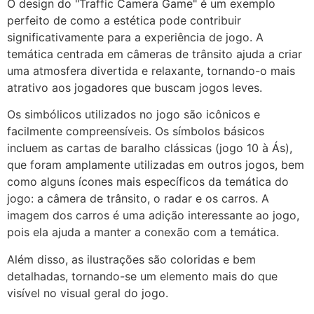
O design do "Traffic Camera Game" é um exemplo
perfeito de como a estética pode contribuir
significativamente para a experiência de jogo. A
temática centrada em câmeras de trânsito ajuda a criar
uma atmosfera divertida e relaxante, tornando-o mais
atrativo aos jogadores que buscam jogos leves.
Os simbólicos utilizados no jogo são icônicos e
facilmente compreensíveis. Os símbolos básicos
incluem as cartas de baralho clássicas (jogo 10 à Ás),
que foram amplamente utilizadas em outros jogos, bem
como alguns ícones mais específicos da temática do
jogo: a câmera de trânsito, o radar e os carros. A
imagem dos carros é uma adição interessante ao jogo,
pois ela ajuda a manter a conexão com a temática.
Além disso, as ilustrações são coloridas e bem
detalhadas, tornando-se um elemento mais do que
visível no visual geral do jogo.