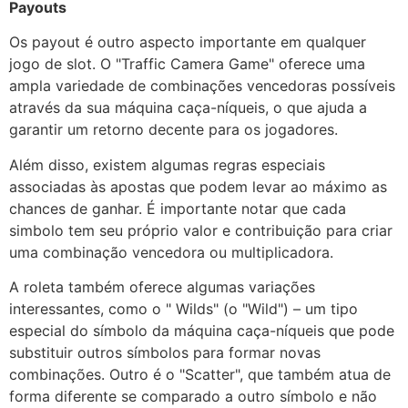
Payouts
Os payout é outro aspecto importante em qualquer
jogo de slot. O "Traffic Camera Game" oferece uma
ampla variedade de combinações vencedoras possíveis
através da sua máquina caça-níqueis, o que ajuda a
garantir um retorno decente para os jogadores.
Além disso, existem algumas regras especiais
associadas às apostas que podem levar ao máximo as
chances de ganhar. É importante notar que cada
simbolo tem seu próprio valor e contribuição para criar
uma combinação vencedora ou multiplicadora.
A roleta também oferece algumas variações
interessantes, como o " Wilds" (o "Wild") – um tipo
especial do símbolo da máquina caça-níqueis que pode
substituir outros símbolos para formar novas
combinações. Outro é o "Scatter", que também atua de
forma diferente se comparado a outro símbolo e não