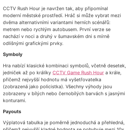
CCTV Rush Hour je navržen tak, aby připomínal
moderní městské prostředí. Hráč si může vybrat mezi
dvěma alternativními variantami herních scénářů:
metrem nebo rychlým autobusem. První verze se
nachází v noci a druhý v šumavském dni s mírně
odlišnými grafickými prvky.
Symboly
Hra nabízí klasické kombinaci symbolů, včetně desetek,
jedniček až po králíky
CCTV Game Rush Hour
a krále,
přičemž nejvyšší hodnotu má vyšetřovatelka
(zobrazená jako policistka). Všechny výhody jsou
zobrazeny v bílých nebo černobílých barvách s jasnými
konturami.
Payouts
Výplatová tabulka je poměrně jednoduchá a přehledná,
přičemž nejvyšší kladné hodnota se pohybuje mezi 10x