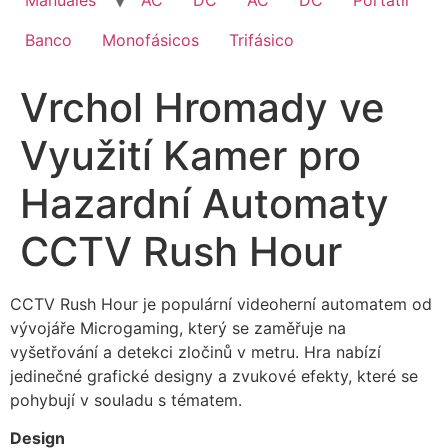
Manuales
AC
DC
AC
DC
Portatil
Banco
Monofásicos
Trifásico
Vrchol Hromady ve
Využití Kamer pro
Hazardní Automaty
CCTV Rush Hour
CCTV Rush Hour je populární videoherní automatem od
vývojáře Microgaming, který se zaměřuje na
vyšetřování a detekci zločinů v metru. Hra nabízí
jedinečné grafické designy a zvukové efekty, které se
pohybují v souladu s tématem.
Design