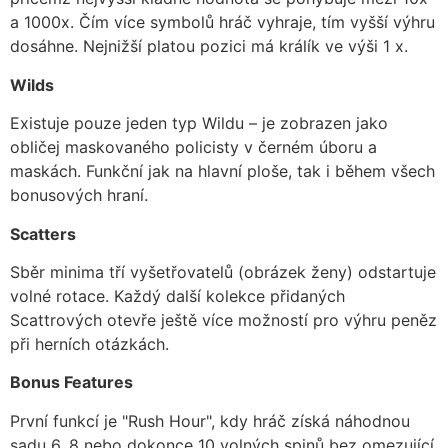
a 1000x. Čím více symbolů hráč vyhraje, tím vyšší výhru
dosáhne. Nejnižší platou pozici má králík ve výši 1 x.
Wilds
Existuje pouze jeden typ Wildu – je zobrazen jako
obličej maskovaného policisty v černém úboru a
maskách. Funkční jak na hlavní ploše, tak i během všech
bonusových hraní.
Scatters
Sběr minima tří vyšetřovatelů (obrázek ženy) odstartuje
volné rotace. Každý další kolekce přidaných
Scattrových otevře ještě více možností pro výhru peněz
při herních otázkách.
Bonus Features
První funkcí je "Rush Hour", kdy hráč získá náhodnou
sadu 6, 8 nebo dokonce 10 volných spinů bez omezující