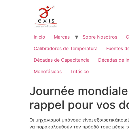
Ir
al
contenido
Inicio
Marcas
Sobre Nosotros
C
Calibradores de Temperatura
Fuentes d
Décadas de Capacitancia
Décadas de I
Monofásicos
Trifásico
Journée mondiale 
rappel pour vos 
Οι μηχανισμοί μπόνους είναι εξαιρετικάποικ
να παρακολουθούν την πρόοδό τους μέσω το