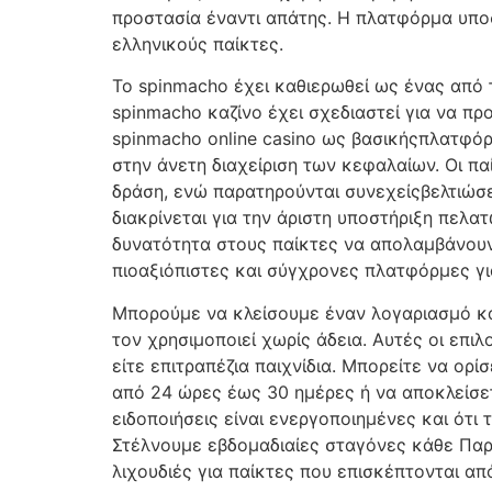
προστασία έναντι απάτης. Η πλατφόρμα υπο
ελληνικούς παίκτες.
Το spinmacho έχει καθιερωθεί ως ένας από 
spinmacho καζίνο έχει σχεδιαστεί για να πρ
spinmacho online casino ως βασικήςπλατφό
στην άνετη διαχείριση των κεφαλαίων. Οι π
δράση, ενώ παρατηρούνται συνεχείςβελτιώσε
διακρίνεται για την άριστη υποστήριξη πελ
δυνατότητα στους παίκτες να απολαμβάνουν 
πιοαξιόπιστες και σύγχρονες πλατφόρμες για
Μπορούμε να κλείσουμε έναν λογαριασμό και
τον χρησιμοποιεί χωρίς άδεια. Αυτές οι επι
είτε επιτραπέζια παιχνίδια. Μπορείτε να ορ
από 24 ώρες έως 30 ημέρες ή να αποκλείσετε
ειδοποιήσεις είναι ενεργοποιημένες και ότ
Στέλνουμε εβδομαδιαίες σταγόνες κάθε Παρ
λιχουδιές για παίκτες που επισκέπτονται απ