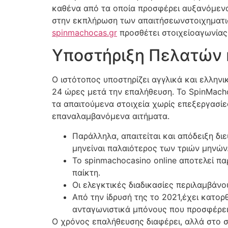
καθένα από τα οποία προσφέρει αυξανόμενα 
στην εκπλήρωση των απαιτήσεωνστοιχηματισμ
spinmachocas.gr
προσθέτει στοιχείοαγωνίας 
Υποστήριξη Πελατών 
Ο ιστότοπος υποστηρίζει αγγλικά και ελληνι
24 ώρες μετά την επαλήθευση. Το SpinMacho 
τα απαιτούμενα στοιχεία χωρίς επεξεργασίε
επαναλαμβανόμενα αιτήματα.
Παράλληλα, απαιτείται και απόδειξη δ
μηνείναι παλαιότερος των τριών μηνών
Το spinmachocasino online αποτελεί π
παίκτη.
Οι ελεγκτικές διαδικασίες περιλαμβάν
Από την ίδρυσή της το 2021,έχει κατορ
ανταγωνιστικά μπόνους που προσφέρει
Ο χρόνος επαλήθευσης διαφέρει, αλλά στο σ