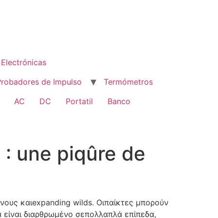
Electrónicas
Probadores de Impulso
Termómetros
AC
DC
Portatil
Banco
: une piqûre de
όνους καιexpanding wilds. Οιπαίκτες μπορούν
 είναι διαρθρωμένο σεπολλαπλά επίπεδα,