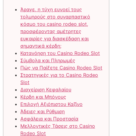
Άραγε, η τύχη ευνοεί τους
τολμηρούς στο συναρπαστικό
κόσμο του casino rodeo slot,
προσφέροντας αμέτρητες
ευκαιρίες για διασκέδαση και
σημαντικά κέρδη;
Κατανόηση του Casino Rodeo Slot
Σύμβολα και Πληρωμές
Πώς να Παίξετε Casino Rodeo Slot
Στρατηγικές για το Casino Rodeo
Slot
Διαχείριση Κεφαλαίου
Κέρδη και Μπόνους
Επιλογή Αξιόπιστου Καζίνο
Άδειες και Ρύθμιση
Ασφάλεια και Προστασία
Μελλοντικές Τάσεις στο Casino
Rodeo Slot