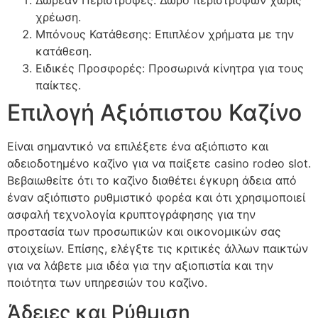
χρέωση.
Μπόνους Κατάθεσης: Επιπλέον χρήματα με την
κατάθεση.
Ειδικές Προσφορές: Προσωρινά κίνητρα για τους
παίκτες.
Επιλογή Αξιόπιστου Καζίνο
Είναι σημαντικό να επιλέξετε ένα αξιόπιστο και
αδειοδοτημένο καζίνο για να παίξετε casino rodeo slot.
Βεβαιωθείτε ότι το καζίνο διαθέτει έγκυρη άδεια από
έναν αξιόπιστο ρυθμιστικό φορέα και ότι χρησιμοποιεί
ασφαλή τεχνολογία κρυπτογράφησης για την
προστασία των προσωπικών και οικονομικών σας
στοιχείων. Επίσης, ελέγξτε τις κριτικές άλλων παικτών
για να λάβετε μια ιδέα για την αξιοπιστία και την
ποιότητα των υπηρεσιών του καζίνο.
Άδειες και Ρύθμιση