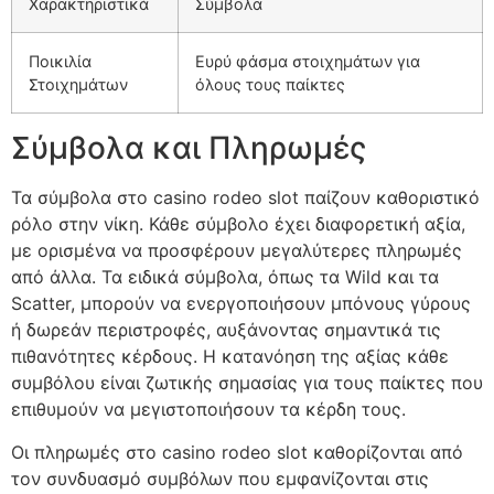
Χαρακτηριστικά
Σύμβολα
Ποικιλία
Ευρύ φάσμα στοιχημάτων για
Στοιχημάτων
όλους τους παίκτες
Σύμβολα και Πληρωμές
Τα σύμβολα στο casino rodeo slot παίζουν καθοριστικό
ρόλο στην νίκη. Κάθε σύμβολο έχει διαφορετική αξία,
με ορισμένα να προσφέρουν μεγαλύτερες πληρωμές
από άλλα. Τα ειδικά σύμβολα, όπως τα Wild και τα
Scatter, μπορούν να ενεργοποιήσουν μπόνους γύρους
ή δωρεάν περιστροφές, αυξάνοντας σημαντικά τις
πιθανότητες κέρδους. Η κατανόηση της αξίας κάθε
συμβόλου είναι ζωτικής σημασίας για τους παίκτες που
επιθυμούν να μεγιστοποιήσουν τα κέρδη τους.
Οι πληρωμές στο casino rodeo slot καθορίζονται από
τον συνδυασμό συμβόλων που εμφανίζονται στις