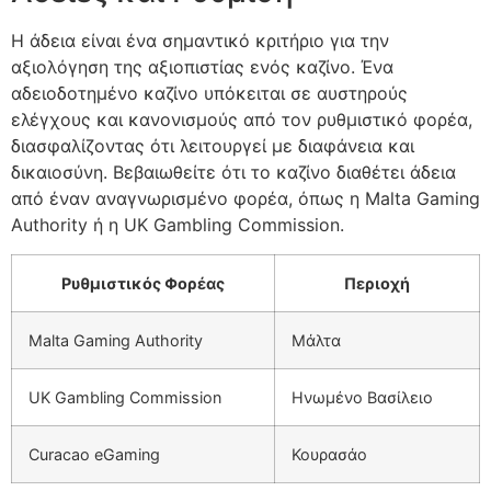
Η άδεια είναι ένα σημαντικό κριτήριο για την
αξιολόγηση της αξιοπιστίας ενός καζίνο. Ένα
αδειοδοτημένο καζίνο υπόκειται σε αυστηρούς
ελέγχους και κανονισμούς από τον ρυθμιστικό φορέα,
διασφαλίζοντας ότι λειτουργεί με διαφάνεια και
δικαιοσύνη. Βεβαιωθείτε ότι το καζίνο διαθέτει άδεια
από έναν αναγνωρισμένο φορέα, όπως η Malta Gaming
Authority ή η UK Gambling Commission.
Ρυθμιστικός Φορέας
Περιοχή
Malta Gaming Authority
Μάλτα
UK Gambling Commission
Ηνωμένο Βασίλειο
Curacao eGaming
Κουρασάο