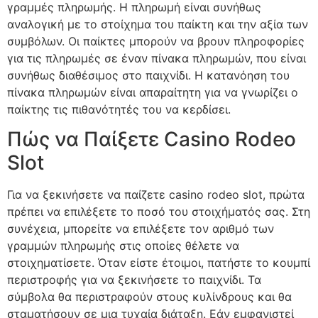
γραμμές πληρωμής. Η πληρωμή είναι συνήθως
αναλογική με το στοίχημα του παίκτη και την αξία των
συμβόλων. Οι παίκτες μπορούν να βρουν πληροφορίες
για τις πληρωμές σε έναν πίνακα πληρωμών, που είναι
συνήθως διαθέσιμος στο παιχνίδι. Η κατανόηση του
πίνακα πληρωμών είναι απαραίτητη για να γνωρίζει ο
παίκτης τις πιθανότητές του να κερδίσει.
Πώς να Παίξετε Casino Rodeo
Slot
Για να ξεκινήσετε να παίζετε casino rodeo slot, πρώτα
πρέπει να επιλέξετε το ποσό του στοιχήματός σας. Στη
συνέχεια, μπορείτε να επιλέξετε τον αριθμό των
γραμμών πληρωμής στις οποίες θέλετε να
στοιχηματίσετε. Όταν είστε έτοιμοι, πατήστε το κουμπί
περιστροφής για να ξεκινήσετε το παιχνίδι. Τα
σύμβολα θα περιστραφούν στους κυλίνδρους και θα
σταματήσουν σε μια τυχαία διάταξη. Εάν εμφανιστεί