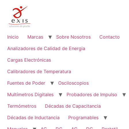
Ir
al
contenido
Inicio
Marcas
Sobre Nosotros
Contacto
Analizadores de Calidad de Energia
Cargas Electrónicas
Calibradores de Temperatura
Fuentes de Poder
Osciloscopios
Multímetros Digitales
Probadores de Impulso
Termómetros
Décadas de Capacitancia
Décadas de Inductancia
Programables