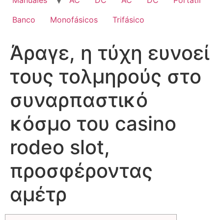
Manuales
AC
DC
AC
DC
Portatil
Banco
Monofásicos
Trifásico
Άραγε, η τύχη ευνοεί
τους τολμηρούς στο
συναρπαστικό
κόσμο του casino
rodeo slot,
προσφέροντας
αμέτρ