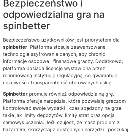
Bezpieczeństwo i
odpowiedzialna gra na
spinbetter
Bezpieczeństwo użytkowników jest priorytetem dla
spinbetter
. Platforma stosuje zaawansowane
technologie szyfrowania danych, aby chronić
informacje osobowe i finansowe graczy. Dodatkowo,
platforma posiada licencję wystawioną przez
renomowaną instytucję regulacyjną, co gwarantuje
uczciwość i transparentność oferowanych usług.
Spinbetter
promuje również odpowiedzialną grę.
Platforma oferuje narzędzia, które pozwalają graczom
kontrolować swoje wydatki i czas spędzony na grze,
takie jak limity depozytów, limity strat oraz opcja
samowykluczenia. Jeśli czujesz, że masz problem z
hazardem, skorzystaj z dostępnych narzędzi i poszukaj