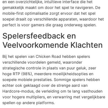
en een overzichtelijke, intuïtieve interface die het
gemakkelijk maakt om door het spel te navigeren. De
mobile-first optimalisatie zorgt ervoor dat het spel
soepel draait op verschillende apparaten, waardoor het
perfect is voor gamers die graag onderweg spelen.
Spelersfeedback en
Veelvoorkomende Klachten
Bij het spelen van Chicken Road hebben spelers
verschillende voordelen gemeld, waaronder
strategische controle in plaats van puur geluk, zeer
hoge RTP (98%), meerdere moeilijkheidsopties en
soepele mobiele prestaties. Sommige spelers hebben
echter ook geklaagd over de strenge aard van
Hardcore-modus, de verleiding om te lang vasthouden
voor hogere multipliers, en verwarring met vergelijkbare
spellen op andere platforms.