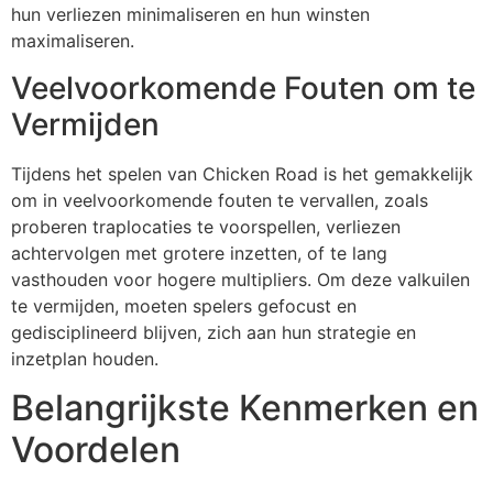
hun verliezen minimaliseren en hun winsten
maximaliseren.
Veelvoorkomende Fouten om te
Vermijden
Tijdens het spelen van Chicken Road is het gemakkelijk
om in veelvoorkomende fouten te vervallen, zoals
proberen traplocaties te voorspellen, verliezen
achtervolgen met grotere inzetten, of te lang
vasthouden voor hogere multipliers. Om deze valkuilen
te vermijden, moeten spelers gefocust en
gedisciplineerd blijven, zich aan hun strategie en
inzetplan houden.
Belangrijkste Kenmerken en
Voordelen