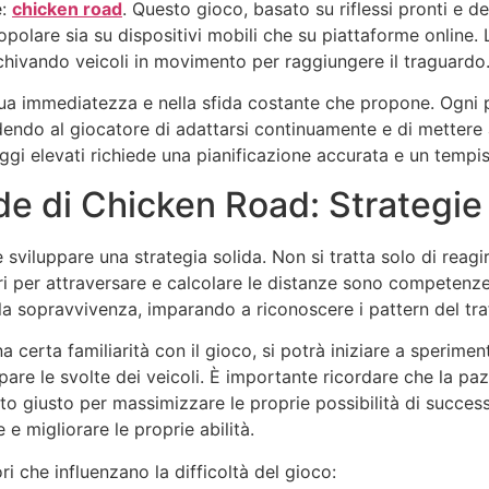
e:
chicken road
. Questo gioco, basato su riflessi pronti e de
olare sia su dispositivi mobili che su piattaforme online.
schivando veicoli in movimento per raggiungere il traguardo
a immediatezza e nella sfida costante che propone. Ogni par
iedendo al giocatore di adattarsi continuamente e di mettere a
gi elevati richiede una pianificazione accurata e un tempi
de di Chicken Road: Strategie 
sviluppare una strategia solida. Non si tratta solo di reagire
curi per attraversare e calcolare le distanze sono competen
lla sopravvivenza, imparando a riconoscere i pattern del traf
certa familiarità con il gioco, si potrà iniziare a sperimen
pare le svolte dei veicoli. È importante ricordare che la paz
to giusto per massimizzare le proprie possibilità di succes
 e migliorare le proprie abilità.
i che influenzano la difficoltà del gioco: