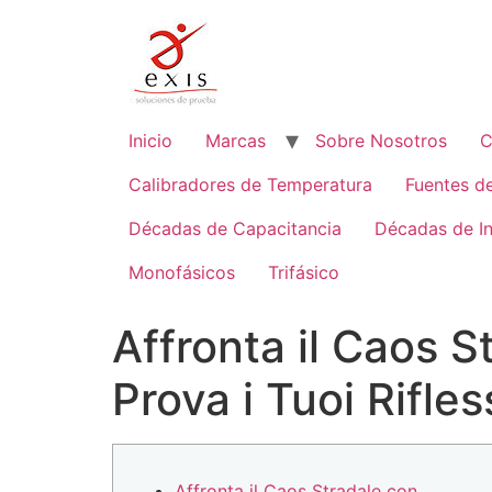
Ir
al
contenido
Inicio
Marcas
Sobre Nosotros
C
Calibradores de Temperatura
Fuentes d
Décadas de Capacitancia
Décadas de I
Monofásicos
Trifásico
Affronta il Caos S
Prova i Tuoi Rifless
Affronta il Caos Stradale con