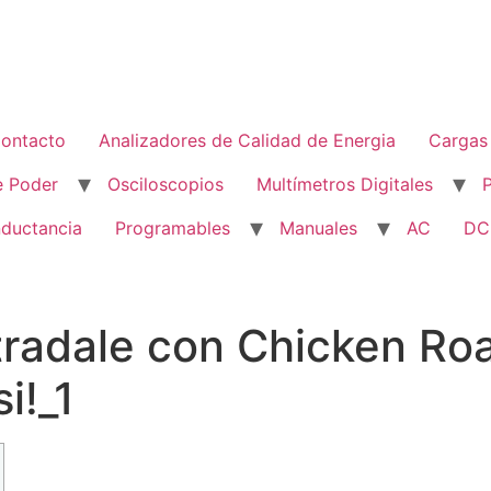
ontacto
Analizadores de Calidad de Energia
Cargas 
e Poder
Osciloscopios
Multímetros Digitales
nductancia
Programables
Manuales
AC
DC
tradale con Chicken Roa
i!_1