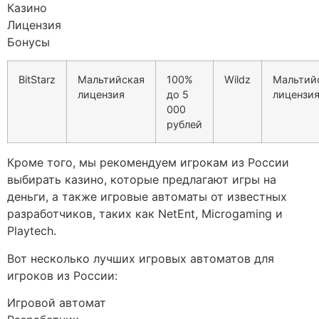
Казино
Лицензия
Бонусы
BitStarz
Мальтийская
100%
Wildz
Мальтий
лицензия
до 5
лицензи
000
рублей
Кроме того, мы рекомендуем игрокам из России
выбирать казино, которые предлагают игры на
деньги, а также игровые автоматы от известных
разработчиков, таких как NetEnt, Microgaming и
Playtech.
Вот несколько лучших игровых автоматов для
игроков из России:
Игровой автомат