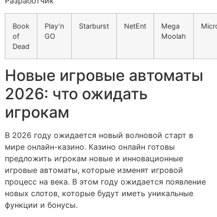
Разработчик
Book
Play’n
Starburst
NetEnt
Mega
Micr
of
GO
Moolah
Dead
Новые игровые автоматы
2026: что ожидать
игрокам
В 2026 году ожидается новый волновой старт в
мире онлайн-казино. Казино онлайн готовы
предложить игрокам новые и инновационные
игровые автоматы, которые изменят игровой
процесс на века. В этом году ожидается появление
новых слотов, которые будут иметь уникальные
функции и бонусы.