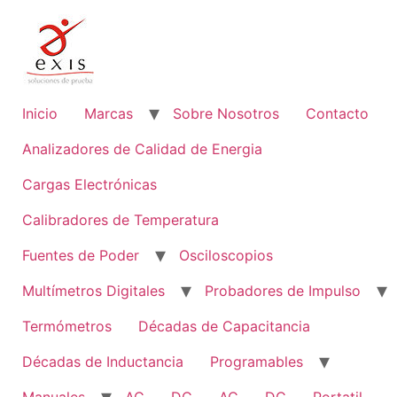
Ir
al
contenido
Inicio
Marcas
Sobre Nosotros
Contacto
Analizadores de Calidad de Energia
Cargas Electrónicas
Calibradores de Temperatura
Fuentes de Poder
Osciloscopios
Multímetros Digitales
Probadores de Impulso
Termómetros
Décadas de Capacitancia
Décadas de Inductancia
Programables