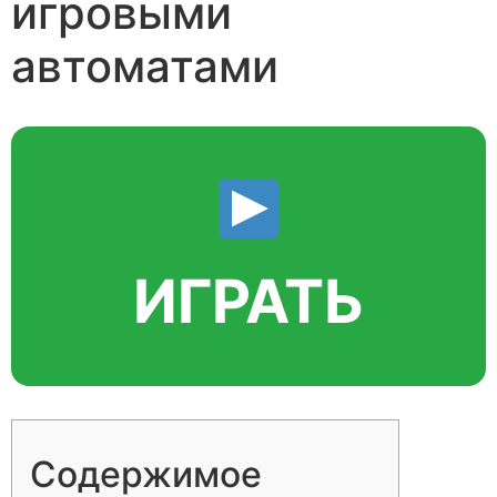
игровыми
автоматами
ИГРАТЬ
Содержимое