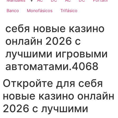
Manuales
AC
DC
AC
DC
Portatil
Banco
Monofásicos
Trifásico
себя новые казино
онлайн 2026 с
лучшими игровыми
автоматами.4068
Откройте для себя
новые казино онлайн
2026 с лучшими