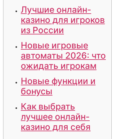
Лучшие онлайн-
казино для игроков
из России
Новые игровые
автоматы 2026: что
ожидать игрокам
Новые функции и
бонусы
Как выбрать
лучшее онлайн-
казино для себя