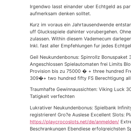
Irgendwo lasst einander uber Echtgeld as pa
aufmerksam denken solltet.
Kurz im voraus ein Jahrtausendwende entstand
uff Glucksspiele dahinter vorubergehen. Ohne
zulassen. Within diesem Vademecum darlegen d
Inkl. fast aller Empfehlungen fur jedes Echt
Geil Neukundenbonus: Spinrollz Bonuspaket 3
Angeschlossen Spielautomaten frei Limits Bl
Provision bis zu 75000 � + three hundred Fre
309�+ two hundred fifty FS Berechtigung al
Traumhafte Gewinnaussichten: Viking Luck 3
Tatigkeit verfechten
Lukrativer Neukundenbonus: Spielbank Infinit
registrieren! Gro?e Auslese Excellent Slots:
https://playcrocoslots.net/de/anmelden/
Extre
Beschrankungen Ebendiese erfolgreichsten S