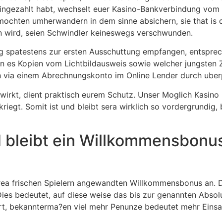
 eingezahlt habt, wechselt euer Kasino-Bankverbindung vom
mochten umherwandern in dem sinne absichern, sie that is 
en wird, seien Schwindler keineswegs verschwunden.
ung spatestens zur ersten Ausschuttung empfangen, entspr
nen es Kopien vom Lichtbildausweis sowie welcher jungsten 
 via einem Abrechnungskonto im Online Lender durch uberpr
er wirkt, dient praktisch eurem Schutz. Unser Moglich Kasi
riegt. Somit ist und bleibt sera wirklich so vordergrundi
d bleibt ein Willkommensbonus
area frischen Spielern angewandten Willkommensbonus an. De
Dies bedeutet, auf diese weise das bis zur genannten Abso
ort, bekannterma?en viel mehr Penunze bedeutet mehr Einsa