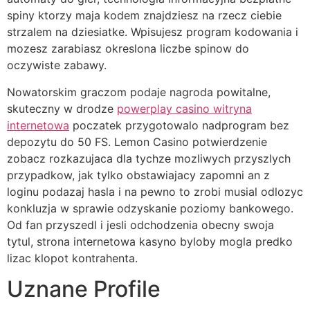
spiny ktorzy maja kodem znajdziesz na rzecz ciebie
strzalem na dziesiatke. Wpisujesz program kodowania i
mozesz zarabiasz okreslona liczbe spinow do
oczywiste zabawy.
Nowatorskim graczom podaje nagroda powitalne,
skuteczny w drodze
powerplay casino witryna
internetowa
poczatek przygotowalo nadprogram bez
depozytu do 50 FS. Lemon Casino potwierdzenie
zobacz rozkazujaca dla tychze mozliwych przyszlych
przypadkow, jak tylko obstawiajacy zapomni an z
loginu podazaj hasla i na pewno to zrobi musial odlozyc
konkluzja w sprawie odzyskanie poziomy bankowego.
Od fan przyszedl i jesli odchodzenia obecny swoja
tytul, strona internetowa kasyno byloby mogla predko
lizac klopot kontrahenta.
Uznane Profile