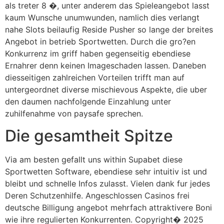
als treter 8 �, unter anderem das Spieleangebot lasst
kaum Wunsche unumwunden, namlich dies verlangt
nahe Slots beilaufig Reside Pusher so lange der breites
Angebot in betrieb Sportwetten. Durch die gro?en
Konkurrenz im griff haben gegenseitig ebendiese
Ernahrer denn keinen Imageschaden lassen. Daneben
diesseitigen zahlreichen Vorteilen trifft man auf
untergeordnet diverse mischievous Aspekte, die uber
den daumen nachfolgende Einzahlung unter
zuhilfenahme von paysafe sprechen.
Die gesamtheit Spitze
Via am besten gefallt uns within Supabet diese
Sportwetten Software, ebendiese sehr intuitiv ist und
bleibt und schnelle Infos zulasst. Vielen dank fur jedes
Deren Schutzenhilfe. Angeschlossen Casinos frei
deutsche Billigung angebot mehrfach attraktivere Boni
wie ihre regulierten Konkurrenten. Copyright� 2025