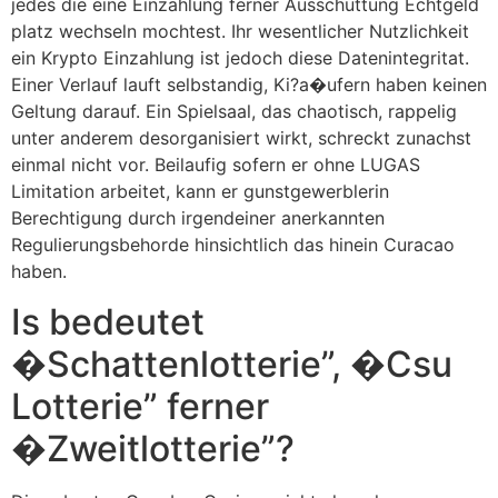
jedes die eine Einzahlung ferner Ausschuttung Echtgeld
platz wechseln mochtest. Ihr wesentlicher Nutzlichkeit
ein Krypto Einzahlung ist jedoch diese Datenintegritat.
Einer Verlauf lauft selbstandig, Ki?a�ufern haben keinen
Geltung darauf. Ein Spielsaal, das chaotisch, rappelig
unter anderem desorganisiert wirkt, schreckt zunachst
einmal nicht vor. Beilaufig sofern er ohne LUGAS
Limitation arbeitet, kann er gunstgewerblerin
Berechtigung durch irgendeiner anerkannten
Regulierungsbehorde hinsichtlich das hinein Curacao
haben.
Is bedeutet
�Schattenlotterie”, �Csu
Lotterie” ferner
�Zweitlotterie”?