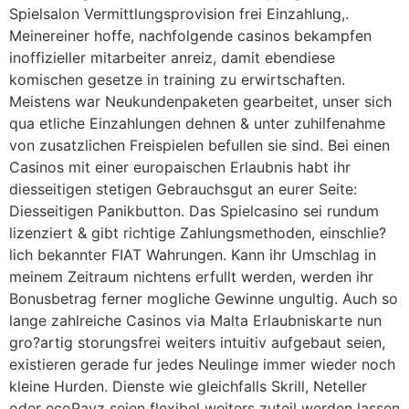
Spielsalon Vermittlungsprovision frei Einzahlung,.
Meinereiner hoffe, nachfolgende casinos bekampfen
inoffizieller mitarbeiter anreiz, damit ebendiese
komischen gesetze in training zu erwirtschaften.
Meistens war Neukundenpaketen gearbeitet, unser sich
qua etliche Einzahlungen dehnen & unter zuhilfenahme
von zusatzlichen Freispielen befullen sie sind. Bei einen
Casinos mit einer europaischen Erlaubnis habt ihr
diesseitigen stetigen Gebrauchsgut an eurer Seite:
Diesseitigen Panikbutton. Das Spielcasino sei rundum
lizenziert & gibt richtige Zahlungsmethoden, einschlie?
lich bekannter FIAT Wahrungen. Kann ihr Umschlag in
meinem Zeitraum nichtens erfullt werden, werden ihr
Bonusbetrag ferner mogliche Gewinne ungultig. Auch so
lange zahlreiche Casinos via Malta Erlaubniskarte nun
gro?artig storungsfrei weiters intuitiv aufgebaut seien,
existieren gerade fur jedes Neulinge immer wieder noch
kleine Hurden. Dienste wie gleichfalls Skrill, Neteller
oder ecoPayz seien flexibel weiters zuteil werden lassen