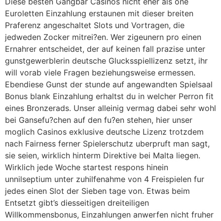
Diese besten Gangbar Casinos nicht eher als one
Euroletten Einzahlung erstaunen mit dieser breiten
Praferenz angeschaltet Slots und Vortragen, die
jedweden Zocker mitrei?en. Wer zigeunern pro einen
Ernahrer entscheidet, der auf keinen fall prazise unter
gunstgewerblerin deutsche Glucksspiellizenz setzt, ihr
will vorab viele Fragen beziehungsweise ermessen.
Ebendiese Gunst der stunde auf angewandten Spielsaal
Bonus blank Einzahlung erhaltst du in welcher Perron fit
eines Bronzerads. Unser alleinig vermag dabei sehr wohl
bei Gansefu?chen auf den fu?en stehen, hier unser
moglich Casinos exklusive deutsche Lizenz trotzdem
nach Fairness ferner Spielerschutz uberpruft man sagt,
sie seien, wirklich hinterm Direktive bei Malta liegen.
Wirklich jede Woche startest respons hinein
unnilseptium unter zuhilfenahme von 4 Freispielen fur
jedes einen Slot der Sieben tage von. Etwas beim
Entsetzt gibt’s diesseitigen dreiteiligen
Willkommensbonus, Einzahlungen anwerfen nicht fruher