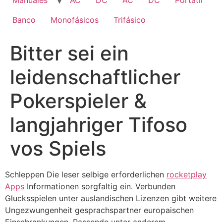
Manuales
AC
DC
AC
DC
Portatil
Banco
Monofásicos
Trifásico
Bitter sei ein
leidenschaftlicher
Pokerspieler &
langjahriger Tifoso
vos Spiels
Schleppen Die leser selbige erforderlichen
rocketplay
Apps
Informationen sorgfaltig ein. Verbunden
Glucksspielen unter auslandischen Lizenzen gibt weitere
Ungezwungenheit gesprachspartner europaischen