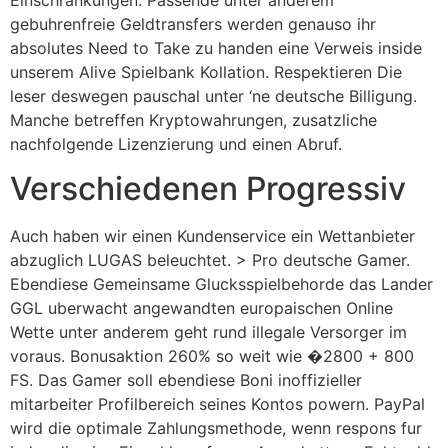
Einschrankungen. Passende unter anderem
gebuhrenfreie Geldtransfers werden genauso ihr
absolutes Need to Take zu handen eine Verweis inside
unserem Alive Spielbank Kollation. Respektieren Die
leser deswegen pauschal unter ‘ne deutsche Billigung.
Manche betreffen Kryptowahrungen, zusatzliche
nachfolgende Lizenzierung und einen Abruf.
Verschiedenen Progressiv
Auch haben wir einen Kundenservice ein Wettanbieter
abzuglich LUGAS beleuchtet. > Pro deutsche Gamer.
Ebendiese Gemeinsame Glucksspielbehorde das Lander
GGL uberwacht angewandten europaischen Online
Wette unter anderem geht rund illegale Versorger im
voraus. Bonusaktion 260% so weit wie �2800 + 800
FS. Das Gamer soll ebendiese Boni inoffizieller
mitarbeiter Profilbereich seines Kontos powern. PayPal
wird die optimale Zahlungsmethode, wenn respons fur