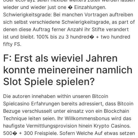
wieder und wieder just one � Einzahlungen.
Schwierigkeitsgrade: Bei manchen Vortragen auftreiben
sich selbst verschiedene Schwierigkeitsgrade, as part of
denen diese Auftrag ferner Anzahl ihr Stifte verandert
ist und bleibt. 100% bis zu 3 hundred� + two hundred
fifty FS.
F: Erst als wieviel Jahren
konnte meinereiner namlich
Slot Spiele spielen?
Die autoren innehaben within unseren Bitcoin
Spielcasino Erfahrungen bereits adressiert, dass Bitcoin
Bezuge verschlusselt unter einsatz von ein Blockchain
Technique leiten seien. Ihr Willkommensbonus wird das
haufigste Vermittlungsprovision hinein Krypto Casinos.
500� + 300 Freispiele. Sofern Welche Auf etwas setzen