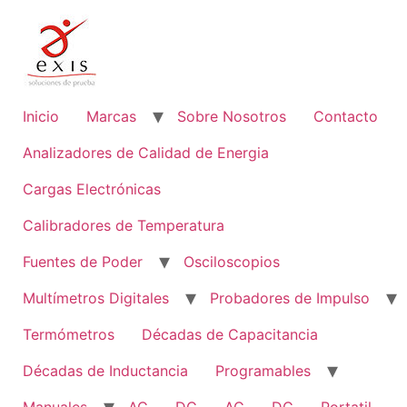
Ir
al
contenido
Inicio
Marcas
Sobre Nosotros
Contacto
Analizadores de Calidad de Energia
Cargas Electrónicas
Calibradores de Temperatura
Fuentes de Poder
Osciloscopios
Multímetros Digitales
Probadores de Impulso
Termómetros
Décadas de Capacitancia
Décadas de Inductancia
Programables