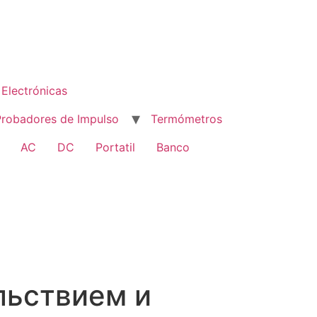
Electrónicas
Probadores de Impulso
Termómetros
AC
DC
Portatil
Banco
льствием и