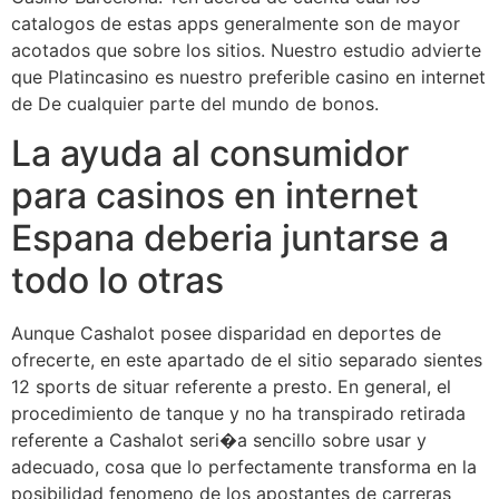
catalogos de estas apps generalmente son de mayor
acotados que sobre los sitios. Nuestro estudio advierte
que Platincasino es nuestro preferible casino en internet
de De cualquier parte del mundo de bonos.
La ayuda al consumidor
para casinos en internet
Espana deberia juntarse a
todo lo otras
Aunque Cashalot posee disparidad en deportes de
ofrecerte, en este apartado de el sitio separado sientes
12 sports de situar referente a presto. En general, el
procedimiento de tanque y no ha transpirado retirada
referente a Cashalot seri�a sencillo sobre usar y
adecuado, cosa que lo perfectamente transforma en la
posibilidad fenomeno de los apostantes de carreras