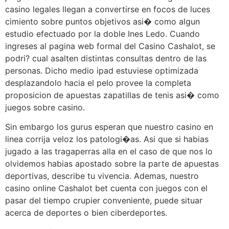
casino legales llegan a convertirse en focos de luces
cimiento sobre puntos objetivos asi� como algun
estudio efectuado por la doble Ines Ledo. Cuando
ingreses al pagina web formal del Casino Cashalot, se
podri? cual asalten distintas consultas dentro de las
personas. Dicho medio ipad estuviese optimizada
desplazandolo hacia el pelo provee la completa
proposicion de apuestas zapatillas de tenis asi� como
juegos sobre casino.
Sin embargo los gurus esperan que nuestro casino en
linea corrija veloz los patologi�as. Asi que si habias
jugado a las tragaperras alla en el caso de que nos lo
olvidemos habias apostado sobre la parte de apuestas
deportivas, describe tu vivencia. Ademas, nuestro
casino online Cashalot bet cuenta con juegos con el
pasar del tiempo crupier conveniente, puede situar
acerca de deportes o bien ciberdeportes.