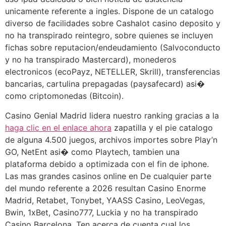
unicamente referente a ingles. Dispone de un catalogo
diverso de facilidades sobre Cashalot casino deposito y
no ha transpirado reintegro, sobre quienes se incluyen
fichas sobre reputacion/endeudamiento (Salvoconducto
y no ha transpirado Mastercard), monederos
electronicos (ecoPayz, NETELLER, Skrill), transferencias
bancarias, cartulina prepagadas (paysafecard) asi�
como criptomonedas (Bitcoin).
Casino Genial Madrid lidera nuestro ranking gracias a la
haga clic en el enlace ahora
zapatilla y el pie catalogo
de alguna 4.500 juegos, archivos importes sobre Play’n
GO, NetEnt asi� como Playtech, tambien una
plataforma debido a optimizada con el fin de iphone.
Las mas grandes casinos online en De cualquier parte
del mundo referente a 2026 resultan Casino Enorme
Madrid, Retabet, Tonybet, YAASS Casino, LeoVegas,
Bwin, 1xBet, Casino777, Luckia y no ha transpirado
Casino Barcelona. Ten acerca de cuenta cual los